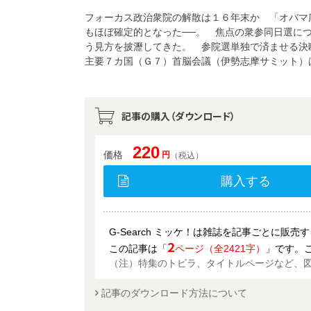
フォーカス政治衆院の解散は１６年末か 「オバマ
もほぼ確定的となった──。 焦点の衆参同日選に
う見方を披瀝してきた。 参院選単独で済ませる
主要７カ国（Ｇ７）首脳会議（伊勢志摩サミット）
記事の購入（ダウンロード）
220
価格
円
（税込）
購入する
G-Search ミッケ！は雑誌を記事ごとに販
2
この記事は「
ページ（全2421字）
」です。
（注）特集のトビラ、タイトルページなど、
記事のダウンロード方法について