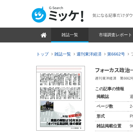
気になる記事だけダウンロ
雑誌一覧
市場調査レポート
トップ
雑誌一覧
週刊東洋経済
第6662号
フォーカス政治
週刊東洋経済 第6662号 2
この記事の情報
掲載誌
週
ページ数
形式
P
雑誌掲載位置
9