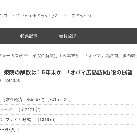
ード！G-Search ミッケ！
（ジー・サーチ ミッケ！）
特集記事
会員登録
フォーカス政治−−衆院の解散は１６年末か 「オバマ広島訪問」後の展
−−衆院の解散は１６年末か 「オバマ広島訪問」後の展望
016.5.28
刊東洋経済 第6662号（2016.5.28）
2ページ （全2421字）
DFファイル形式 （1319kb）
6〜97頁目