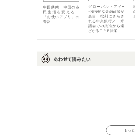
グローバル・アイ−
中国動態−−中国の市
−積極的な金融政策が
民生活を変える
裏目 批判にさらさ
「お使いアプリ」の
れる中央銀行／−−米
普及
議会での批准から遠
ざかるＴＰＰ法案
あわせて読みたい
もっと読