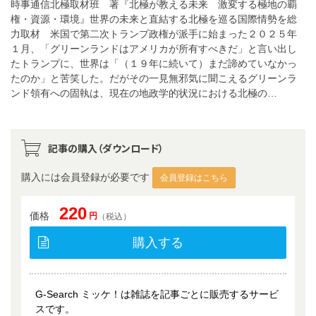
時事通信北極取材班 著『北極が教える未来 激変する極地の覇
権・資源・環境』世界の未来と直結する北極を巡る国際情勢を総
力取材 米国で第二次トランプ政権が派手に始まった２０２５年
１月、「グリーンランドはアメリカが所有すべきだ」と言い出し
たトランプに、世界は「（１９年に続いて）まだ諦めていなかっ
たのか」と苦笑した。だがその一見無邪気に聞こえるグリーンラ
ンド領有への固執は、現在の地政学的状況における北極の…
記事の購入（ダウンロード）
購入には会員登録が必要です
会員登録はこちら
220
価格
円
（税込）
購入する
G-Search ミッケ！は雑誌を記事ごとに販売するサービ
スです。