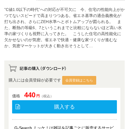
”C値1.0以下の時代”への対応が不可欠に 今、住宅の性能向上がか
つてないスピードで高まりつつある。省エネ基準の適合義務化が
打ち出され、さらにZEH水準へとボトムアップが図られる。 ま
た、断熱の等級6、7というこれまでと比較にならないほど高い水
準の家づくりも視野に入ってきた。 こうした住宅の高性能化に
欠かせないのが気密。省エネで快適・健康な家づくりが進むな
か、気密マーケットが大きく動き出そうとして…
記事の購入（ダウンロード）
購入には会員登録が必要です
会員登録はこちら
440
価格
円
（税込）
購入する
G-Search ミッケ！は雑誌を記事ごとに販売するサービ