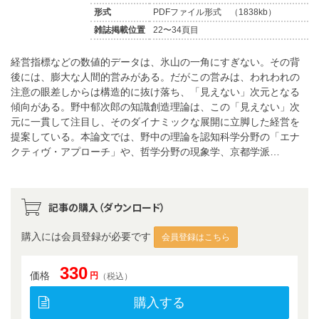
形式
PDFファイル形式 （1838kb）
雑誌掲載位置
22〜34頁目
経営指標などの数値的データは、氷山の一角にすぎない。その背
後には、膨大な人間的営みがある。だがこの営みは、われわれの
注意の眼差しからは構造的に抜け落ち、「見えない」次元となる
傾向がある。野中郁次郎の知識創造理論は、この「見えない」次
元に一貫して注目し、そのダイナミックな展開に立脚した経営を
提案している。本論文では、野中の理論を認知科学分野の「エナ
クティヴ・アプローチ」や、哲学分野の現象学、京都学派…
記事の購入（ダウンロード）
購入には会員登録が必要です
会員登録はこちら
330
価格
円
（税込）
購入する