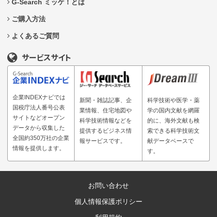
G-Search ミッケ！とは
ご購入方法
よくあるご質問
サービスサイト
企業INDEXナビでは
新聞・雑誌記事、企
科学技術や医学・薬
国税庁法人番号公表
業情報、住宅地図や
学の国内文献を網羅
サイトなどオープン
科学技術情報などを
的に、海外文献も検
データから収集した
提供するビジネス情
索できる科学技術文
全国約350万社の企業
報サービスです。
献データベースで
情報を提供します。
す。
お問い合わせ
個人情報保護ポリシー