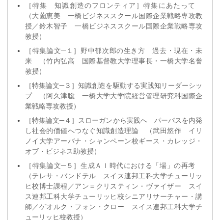
［特集 知識創造のフロンティア］特集にあたって
（大薗恵美 一橋ビジネススクール国際企業戦略専攻教
授／鈴木智子 一橋ビジネススクール国際企業戦略専攻
教授）
［特集論文─１］野中郁次郎の生き方 過去・現在・未
来 （竹内弘高 国際基督教大学理事長・一橋大学名誉
教授）
［特集論文─３］知識創造を駆動する実践知リーダーシッ
プ （阿久津聡 一橋大学大学院経営管理研究科国際企
業戦略専攻教授）
［特集論文─４］スローガンから実践へ パーパスを内発
し社会的価値へつなぐ知識創造理論 （武田悠作 イリ
ノイ大学アーバナ・シャンペーン校ギース・カレッジ・
オブ・ビジネス助教授）
［特集論文─５］生成ＡＩ時代における「場」の再考
（テレサ・バンドテル スイス連邦工科大学チューリッ
ヒ校博士課程／アン＝クリスティン・ヴァイザー スイ
ス連邦工科大学チューリッヒ校シニアリサーチャー・講
師／ゲオルク・フォン・クロー スイス連邦工科大学チ
ューリッヒ校教授）