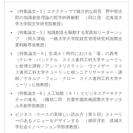
［特集論文─２］エナクティヴで媒介的な経営 野中郁次
郎の知識創造理論の哲学的再解釈 （田口茂 北海道大
学大学院文学研究院教授）
［特集論文─３］知識創造を駆動する実践知リーダーシッ
プ （阿久津聡 一橋大学大学院経営管理研究科国際企
業戦略専攻教授）
［特集論文─５］生成ＡＩ時代における「場」の再考
（テレサ・バンドテル スイス連邦工科大学チューリッ
ヒ校博士課程／アン＝クリスティン・ヴァイザー スイ
ス連邦工科大学チューリッヒ校シニアリサーチャー・講
師／ゲオルク・フォン・クロー スイス連邦工科大学チ
ューリッヒ校教授）
［特集論文─６］人工知能（ＡＩ）とビジネスアーキテク
チャの進化 （國領二郎 共愛学園前橋国際大学デジタ
ル共創学部教授）
ビジネス・ケースの美味しい読み方［第５回］ストーリ
ーのあるメニューをデザインする （積田淳史 成城大
学社会イノベーション学部准教授）