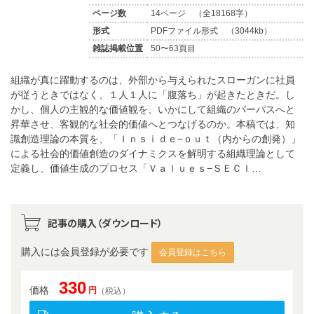
ページ数
14ページ （全18168字）
形式
PDFファイル形式 （3044kb）
雑誌掲載位置
50〜63頁目
組織が真に躍動するのは、外部から与えられたスローガンに社員
が従うときではなく、１人１人に「腹落ち」が起きたときだ。し
かし、個人の主観的な価値観を、いかにして組織のパーパスへと
昇華させ、客観的な社会的価値へとつなげるのか。本稿では、知
識創造理論の本質を、「Ｉｎｓｉｄｅ−ｏｕｔ（内からの創発）」
による社会的価値創造のダイナミクスを解明する組織理論として
定義し、価値生成のプロセス「Ｖａｌｕｅｓ−ＳＥＣＩ…
記事の購入（ダウンロード）
購入には会員登録が必要です
会員登録はこちら
330
価格
円
（税込）