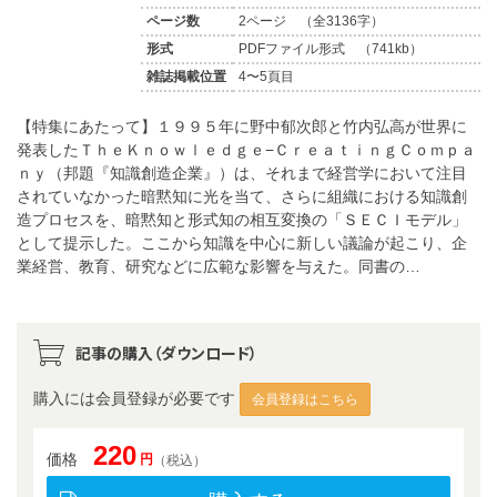
ページ数
2ページ （全3136字）
形式
PDFファイル形式 （741kb）
雑誌掲載位置
4〜5頁目
【特集にあたって】１９９５年に野中郁次郎と竹内弘高が世界に
発表したＴｈｅＫｎｏｗｌｅｄｇｅ−ＣｒｅａｔｉｎｇＣｏｍｐａ
ｎｙ（邦題『知識創造企業』）は、それまで経営学において注目
されていなかった暗黙知に光を当て、さらに組織における知識創
造プロセスを、暗黙知と形式知の相互変換の「ＳＥＣＩモデル」
として提示した。ここから知識を中心に新しい議論が起こり、企
業経営、教育、研究などに広範な影響を与えた。同書の…
記事の購入（ダウンロード）
購入には会員登録が必要です
会員登録はこちら
220
価格
円
（税込）