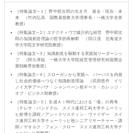
［特集論文─１］野中郁次郎の生き方 過去・現在・未
来 （竹内弘高 国際基督教大学理事長・一橋大学名誉
教授）
［特集論文─２］エナクティヴで媒介的な経営 野中郁次
郎の知識創造理論の哲学的再解釈 （田口茂 北海道大
学大学院文学研究院教授）
［特集論文─３］知識創造を駆動する実践知リーダーシッ
プ （阿久津聡 一橋大学大学院経営管理研究科国際企
業戦略専攻教授）
［特集論文─４］スローガンから実践へ パーパスを内発
し社会的価値へつなぐ知識創造理論 （武田悠作 イリ
ノイ大学アーバナ・シャンペーン校ギース・カレッジ・
オブ・ビジネス助教授）
［特集論文─５］生成ＡＩ時代における「場」の再考
（テレサ・バンドテル スイス連邦工科大学チューリッ
ヒ校博士課程／アン＝クリスティン・ヴァイザー スイ
ス連邦工科大学チューリッヒ校シニアリサーチャー・講
師／ゲオルク・フォン・クロー スイス連邦工科大学チ