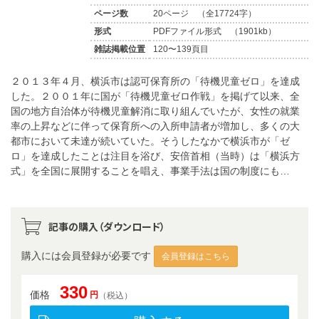
ページ数
20ページ （全17724字）
形式
PDFファイル形式 （1901kb）
雑誌掲載位置
120〜139頁目
２０１３年４月、横浜市は認可保育所の「待機児童ゼロ」を達成
した。２００１年に国が「待機児童ゼロ作戦」を掲げて以来、全
国の地方自治体が待機児童解消に取り組んでいたが、女性の就業
率の上昇などに伴って保育所への入所申請者が増加し、多くの大
都市において未達が続いていた。そうしたなかで横浜市が「ゼ
ロ」を達成したことは注目を浴び、安倍首相（当時）は「横浜方
式」を全国に展開することを唱え、事業手法は国の制度にも…
記事の購入（ダウンロード）
購入には会員登録が必要です
会員登録はこちら
330
価格
円
（税込）