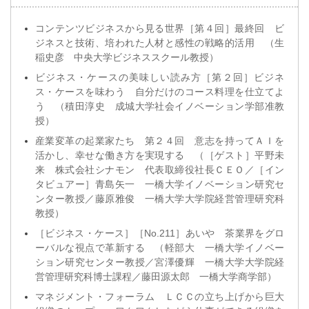
コンテンツビジネスから見る世界［第４回］最終回 ビ
ジネスと技術、培われた人材と感性の戦略的活用 （生
稲史彦 中央大学ビジネススクール教授）
ビジネス・ケースの美味しい読み方［第２回］ビジネ
ス・ケースを味わう 自分だけのコース料理を仕立てよ
う （積田淳史 成城大学社会イノベーション学部准教
授）
産業変革の起業家たち 第２４回 意志を持ってＡＩを
活かし、幸せな働き方を実現する （［ゲスト］平野未
来 株式会社シナモン 代表取締役社長ＣＥＯ／［イン
タビュアー］青島矢一 一橋大学イノベーション研究セ
ンター教授／藤原雅俊 一橋大学大学院経営管理研究科
教授）
［ビジネス・ケース］［No.211］あいや 茶業界をグロ
ーバルな視点で革新する （軽部大 一橋大学イノベー
ション研究センター教授／宮澤優輝 一橋大学大学院経
営管理研究科博士課程／藤田源太郎 一橋大学商学部）
マネジメント・フォーラム ＬＣＣの立ち上げから巨大