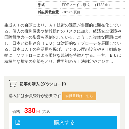
形式
PDFファイル形式 （1738kb）
雑誌掲載位置
78〜89頁目
生成ＡＩの台頭により、ＡＩ技術の課題が多面的に顕在化してい
る。個人の権利侵害や情報操作のリスクに加え、経済安全保障や
国際競争力への影響も深刻化している。こうした複雑な問題に対
し、日本と欧州連合（ＥＵ）は対照的なアプローチを展開してい
る。日本はＡＩの利活用を掲げ、デジタル庁の設立やＡＩ戦略を
軸に、ソフトローによる柔軟な規制を特徴とする。一方、ＥＵは
積極的な規制の姿勢をとり、世界初のＡＩ法制定やデジタ…
記事の購入（ダウンロード）
購入には会員登録が必要です
会員登録はこちら
330
価格
円
（税込）
購入する