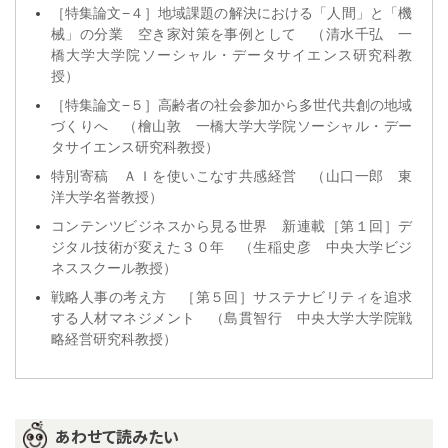
［特集論文−４］地域課題の解決における「人間」と「機
械」の分業 空き家対策を事例として （清水千弘 一
橋大学大学院ソーシャル・データサイエンス研究科教
授）
［特集論文−５］高齢者の社会参加から多世代共創の地域
づくりへ （檜山敦 一橋大学大学院ソーシャル・デー
タサイエンス研究科教授）
特別寄稿 ＡＩを使いこなす共感経営 （山口一郎 東
洋大学名誉教授）
コンテンツビジネスから見る世界 新連載［第１回］デ
ジタル技術が変えた３０年 （生稲史彦 中央大学ビジ
ネススクール教授）
戦略人事の考え方 ［第５回］サステナビリティを追求
する人材マネジメント （島貫智行 中央大学大学院戦
略経営研究科教授）
あわせて読みたい