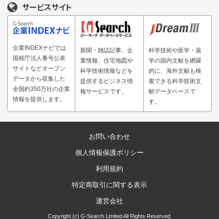
サービスサイト
企業INDEXナビでは
新聞・雑誌記事、企
科学技術や医学・薬
国税庁法人番号公表
業情報、住宅地図や
学の国内文献を網羅
サイトなどオープン
科学技術情報などを
的に、海外文献も検
データから収集した
提供するビジネス情
索できる科学技術文
全国約350万社の企業
報サービスです。
献データベースで
情報を提供します。
す。
お問い合わせ
個人情報保護ポリシー
利用規約
特定商取引に関する表示
運営会社
Copyright (c) G-Search Limited All Rights Reserved.