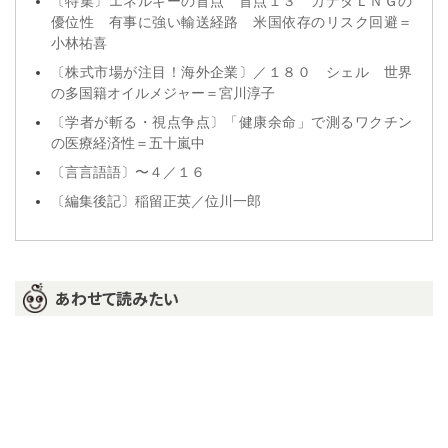
〔特集〕エネルギーの盲点 盲点１３ カナダＬＮＧの
優位性 有事に強い輸送経路 米国依存のリスク回避＝
小林祐喜
〔株式市場が注目！海外企業〕／１８０ シェル 世界
の多国籍オイルメジャー＝宮川淳子
〔学者が斬る・視点争点〕「健康余命」で測るワクチン
の医療経済性＝五十嵐中
〔言言語語〕〜４／１６
〔編集後記〕稲留正英／位川一郎
あわせて読みたい