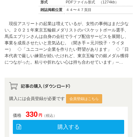
形式
PDFファイル形式 （1274kb）
雑誌掲載位置
４４〜４７頁目
現役アスリートの起業は増えているが、女性の事例はまだ少な
い。２０２１年東京五輪銀メダリストのバスケットボール選手、
馬瓜エブリンさんは自身の会社でライブ配信サービスを展開し、
事業を成長させたいと意気込む。（聞き手＝元川悦子・ライタ
ー） ◇「ユニコーン企業を作りたい野望があります」 ◇「日
本代表で厳しい練習が続いたけれど、東京五輪での銀メダル獲得
につながった。粘りや折れない心は持ち合わせています」─…
記事の購入（ダウンロード）
購入には会員登録が必要です
会員登録はこちら
330
価格
円
（税込）
購入する