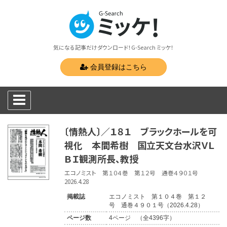
気になる記事だけダウンロード！G-Search ミッケ！
会員登録はこちら
〔情熱人〕／１８１ ブラックホールを可
視化 本間希樹 国立天文台水沢ＶＬ
ＢＩ観測所長、教授
エコノミスト 第１０４巻 第１２号 通巻４９０１号
2026.4.28
掲載誌
エコノミスト 第１０４巻 第１２
号 通巻４９０１号（2026.4.28）
ページ数
4ページ （全4396字）