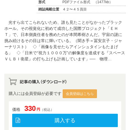
形式
PDFファイル形式 （1477kb）
雑誌掲載位置
４２〜４５頁目
光すら出てこられないため、誰も見たことがなかったブラック
ホール。その視覚化に初めて成功した国際プロジェクト「ＥＨ
Ｔ」で、日本側責任者を務めたのが本間希樹さんだ。宇宙の謎に
挑み続けるその目は常に輝いている。（聞き手＝冨安京子・ジャ
ーナリスト） ◇「画像を見せたらアインシュタインもたまげ
る」 ◇「日米で“視力１０００万”の解像度を達成する『スペース
ＶＬＢＩ衛星』の打ち上げも計画しています」── 物理…
記事の購入（ダウンロード）
購入には会員登録が必要です
会員登録はこちら
330
価格
円
（税込）
購入する