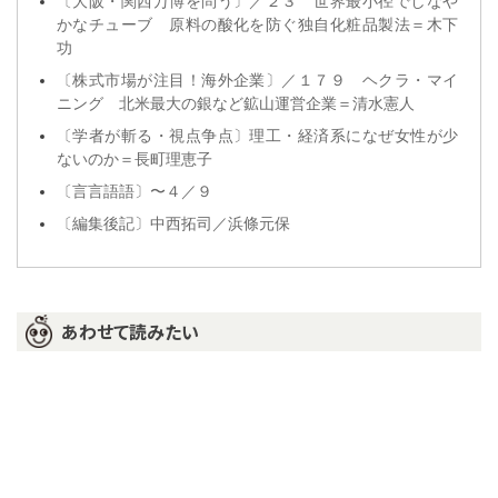
〔大阪・関西万博を問う〕／２３ 世界最小径でしなや
かなチューブ 原料の酸化を防ぐ独自化粧品製法＝木下
功
〔株式市場が注目！海外企業〕／１７９ ヘクラ・マイ
ニング 北米最大の銀など鉱山運営企業＝清水憲人
〔学者が斬る・視点争点〕理工・経済系になぜ女性が少
ないのか＝長町理恵子
〔言言語語〕〜４／９
〔編集後記〕中西拓司／浜條元保
あわせて読みたい