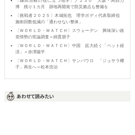
〔鎌田浩毅の役に立つ地学〕／２３０ 大阪・関西万
博 残り１カ月 跡地再開発で防災拠点も整備を
〔挑戦者２０２５〕木城拓也 理学ボディ代表取締役
施術回数低減の「通わせない整体」
〔ＷＯＲＬＤ・ＷＡＴＣＨ〕スウェーデン 興味深い政
党情勢の世論調査＝綿貫朋子
〔ＷＯＲＬＤ・ＷＡＴＣＨ〕中国 拡大続く「ペット経
済」＝赤澤陽平
〔ＷＯＲＬＤ・ＷＡＴＣＨ〕サンパウロ 「ジュサラ椰
子」再生へ＝松本浩治
あわせて読みたい