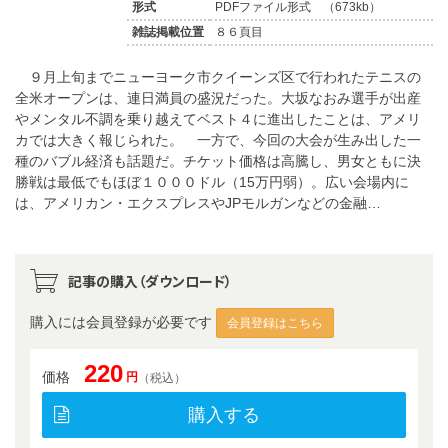
形式
PDFファイル形式 （673kb）
雑誌掲載位置
８６頁目
９月上旬までニューヨーク市クイーンズ区で行われたテニスの
全米オープンは、連日満員の盛況だった。大坂なおみ選手が出産
やメンタル不調を乗り越えてベスト４に進出したことは、アメリ
カでは大きく報じられた。 一方で、今回の大会が生み出した一
種のバブル経済も話題だ。チケット価格は高騰し、男女ともに決
勝戦は最低でもほぼ１０００ドル（15万円弱）。広い会場内に
は、アメリカン・エクスプレスやJPモルガンなどの金融…
記事の購入（ダウンロード）
購入には会員登録が必要です
会員登録はこちら
220
価格
円
（税込）
購入する