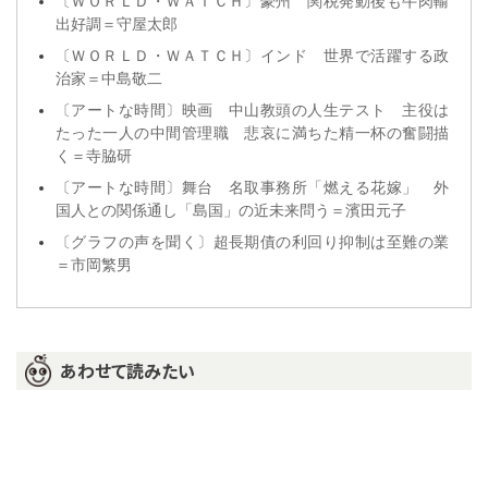
〔ＷＯＲＬＤ・ＷＡＴＣＨ〕豪州 関税発動後も牛肉輸
出好調＝守屋太郎
〔ＷＯＲＬＤ・ＷＡＴＣＨ〕インド 世界で活躍する政
治家＝中島敬二
〔アートな時間〕映画 中山教頭の人生テスト 主役は
たった一人の中間管理職 悲哀に満ちた精一杯の奮闘描
く＝寺脇研
〔アートな時間〕舞台 名取事務所「燃える花嫁」 外
国人との関係通し「島国」の近未来問う＝濱田元子
〔グラフの声を聞く〕超長期債の利回り抑制は至難の業
＝市岡繁男
あわせて読みたい