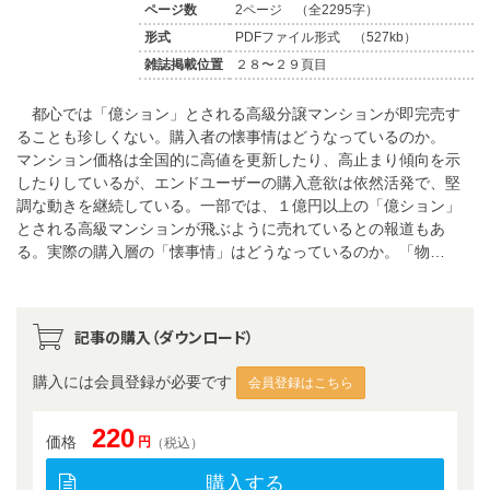
ページ数
2ページ （全2295字）
形式
PDFファイル形式 （527kb）
雑誌掲載位置
２８〜２９頁目
都心では「億ション」とされる高級分譲マンションが即完売す
ることも珍しくない。購入者の懐事情はどうなっているのか。
マンション価格は全国的に高値を更新したり、高止まり傾向を示
したりしているが、エンドユーザーの購入意欲は依然活発で、堅
調な動きを継続している。一部では、１億円以上の「億ション」
とされる高級マンションが飛ぶように売れているとの報道もあ
る。実際の購入層の「懐事情」はどうなっているのか。「物…
記事の購入（ダウンロード）
購入には会員登録が必要です
会員登録はこちら
220
価格
円
（税込）
購入する