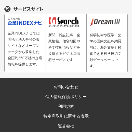
サービスサイト
企業INDEXナビでは
新聞・雑誌記事、企
科学技術や医学・薬
国税庁法人番号公表
業情報、住宅地図や
学の国内文献を網羅
サイトなどオープン
科学技術情報などを
的に、海外文献も検
データから収集した
提供するビジネス情
索できる科学技術文
全国約350万社の企業
報サービスです。
献データベースで
情報を提供します。
す。
お問い合わせ
個人情報保護ポリシー
利用規約
特定商取引に関する表示
運営会社