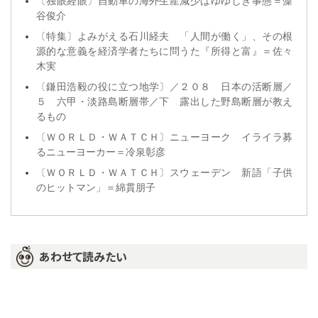
〔独眼経眼〕自動車の海外生産減少はゆゆしき事態＝藻
谷俊介
〔特集〕よみがえる石川経夫 「人間が働く」、その根
源的な意義を経済学者たちに問うた『所得と富』＝佐々
木実
〔鎌田浩毅の役に立つ地学〕／２０８ 日本の活断層／
５ 六甲・淡路島断層帯／下 露出した野島断層が教え
るもの
〔ＷＯＲＬＤ・ＷＡＴＣＨ〕ニューヨーク イライラ募
るニューヨーカー＝冷泉彰彦
〔ＷＯＲＬＤ・ＷＡＴＣＨ〕スウェーデン 新語「子供
のヒットマン」＝綿貫朋子
あわせて読みたい