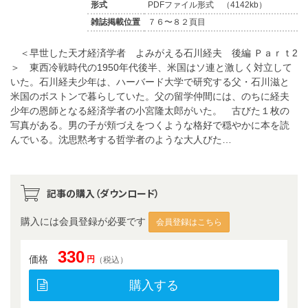
形式
PDFファイル形式 （4142kb）
雑誌掲載位置
７６〜８２頁目
＜早世した天才経済学者 よみがえる石川経夫 後編 Ｐａｒｔ2
＞ 東西冷戦時代の1950年代後半、米国はソ連と激しく対立して
いた。石川経夫少年は、ハーバード大学で研究する父・石川滋と
米国のボストンで暮らしていた。父の留学仲間には、のちに経夫
少年の恩師となる経済学者の小宮隆太郎がいた。 古びた１枚の
写真がある。男の子が頬づえをつくような格好で穏やかに本を読
んでいる。沈思黙考する哲学者のような大人びた…
記事の購入（ダウンロード）
購入には会員登録が必要です
会員登録はこちら
330
価格
円
（税込）
購入する