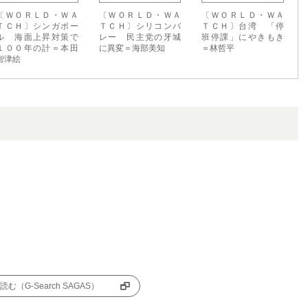
〔ＷＯＲＬＤ・ＷＡ
〔ＷＯＲＬＤ・ＷＡ
〔ＷＯＲＬＤ・ＷＡ
ＴＣＨ〕シンガポー
ＴＣＨ〕シリコンバ
ＴＣＨ〕台湾 「停
ル 海面上昇対策で
レー 民主党の牙城
班停課」にやきもき
１００年の計＝本田
に異変＝海部美知
＝林哲平
智津絵
む（G-Search SAGAS）