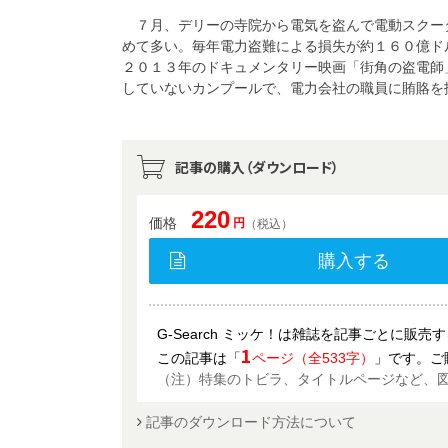
７月、デリーの寺院から電気を盗んで電動スクー
めて多い。毎年電力盗難による損失が約１６０億ド
２０１３年のドキュメンタリー映画「街角の盗電師」
していないカンプールで、電力会社の職員に賄賂を
記事の購入（ダウンロード）
220
価格
円
（税込）
購入する
G-Search ミッケ！は雑誌を記事ごとに販
1
この記事は「
ページ（全533字）
」です。ご
（注）特集のトビラ、タイトルページなど、
記事のダウンロード方法について