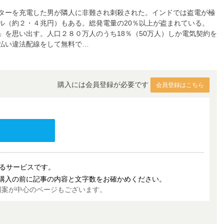
ターを充電した男が隣人に非難され刺殺された。インドでは盗電が極
ル（約２・４兆円）もある。総発電量の20％以上が盗まれている。
を思い出す。人口２８０万人のうち18％（50万人）しか電気契約を
払い違法配線をして無料で…
購入には会員登録が必要です
会員登録はこちら
売するサービスです。
購入の前に記事の内容と文字数をお確かめください。
図案が中心のページもございます。