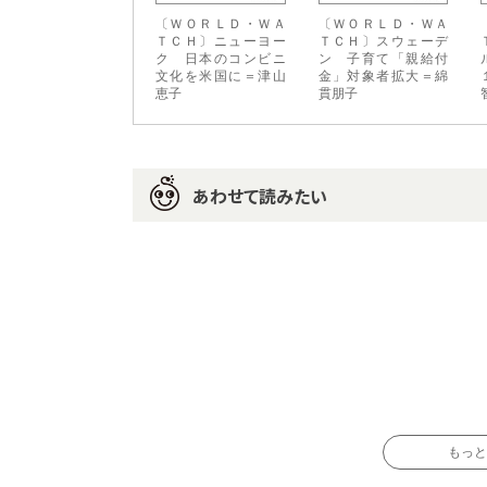
〔ＷＯＲＬＤ・ＷＡ
〔ＷＯＲＬＤ・ＷＡ
ＴＣＨ〕ニューヨー
ＴＣＨ〕スウェーデ
ク 日本のコンビニ
ン 子育て「親給付
文化を米国に＝津山
金」対象者拡大＝綿
恵子
貫朋子
あわせて読みたい
もっと読