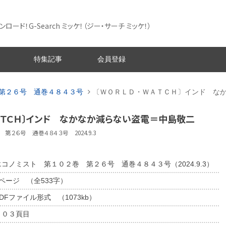
ード！G-Search ミッケ！
（ジー・サーチ ミッケ！）
特集記事
会員登録
第２６号 通巻４８４３号
〔ＷＯＲＬＤ・ＷＡＴＣＨ〕インド な
ＡＴＣＨ〕インド なかなか減らない盗電＝中島敬二
第２６号 通巻４８４３号 2024.9.3
エコノミスト 第１０２巻 第２６号 通巻４８４３号（2024.9.3）
1ページ （全533字）
DFファイル形式 （1073kb）
１０３頁目