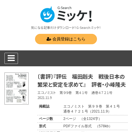
気になる記事だけダウンロード！G-Search ミッケ！
会員登録はこちら
〔書評〕『評伝 福田赳夫 戦後日本の
繁栄と安定を求めて』 評者・小峰隆夫
エコノミスト 第９９巻 第４１号 通巻４７２１号
2021.11.9
掲載誌
エコノミスト 第９９巻 第４１号
通巻４７２１号（2021.11.9）
ページ数
2ページ （全1324字）
形式
PDFファイル形式 （578kb）