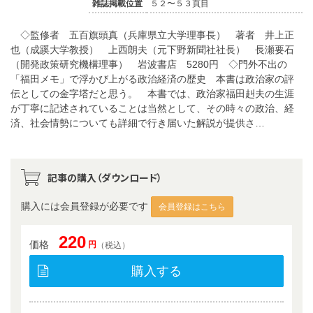
雑誌掲載位置
５２〜５３頁目
◇監修者 五百旗頭真（兵庫県立大学理事長） 著者 井上正
也（成蹊大学教授） 上西朗夫（元下野新聞社社長） 長瀬要石
（開発政策研究機構理事） 岩波書店 5280円 ◇門外不出の
「福田メモ」で浮かび上がる政治経済の歴史 本書は政治家の評
伝としての金字塔だと思う。 本書では、政治家福田赳夫の生涯
が丁寧に記述されていることは当然として、その時々の政治、経
済、社会情勢についても詳細で行き届いた解説が提供さ…
記事の購入（ダウンロード）
購入には会員登録が必要です
会員登録はこちら
220
価格
円
（税込）
購入する