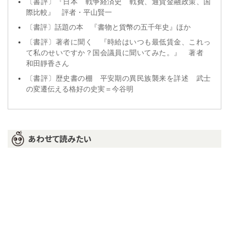
〔書評〕『日本 戦争経済史 戦費、通貨金融政策、国
際比較』 評者・平山賢一
〔書評〕話題の本 『書物と貨幣の五千年史』ほか
〔書評〕著者に聞く 『時給はいつも最低賃金、これっ
て私のせいですか？国会議員に聞いてみた。』 著者
和田靜香さん
〔書評〕歴史書の棚 平安期の異民族襲来を詳述 武士
の変遷伝える格好の史実＝今谷明
あわせて読みたい