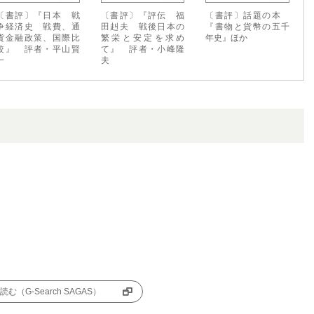
〔書評〕『日本 戦
〔書評〕『評伝 福
〔書評〕話題の本
争経済史 戦費、通
田赳夫 戦後日本の
『書物と貨幣の五千
貨金融政策、国際比
繁栄と安定を求め
年史』ほか
較』 評者・平山賢
て』 評者・小峰隆
一
夫
む（G-Search SAGAS）