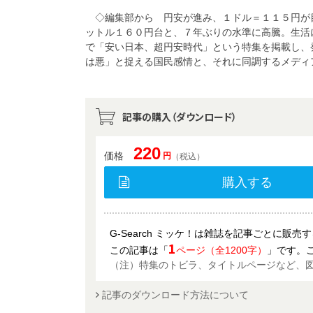
◇編集部から 円安が進み、１ドル＝１１５円が目
ットル１６０円台と、７年ぶりの水準に高騰。生活
で「安い日本、超円安時代」という特集を掲載し、
は悪」と捉える国民感情と、それに同調するメディ
記事の購入（ダウンロード）
220
価格
円
（税込）
購入する
G-Search ミッケ！は雑誌を記事ごとに販
1
この記事は「
ページ（全1200字）
」です。
（注）特集のトビラ、タイトルページなど、
記事のダウンロード方法について