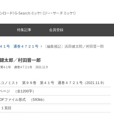
ード！G-Search ミッケ！
（ジー・サーチ ミッケ！）
特集記事
会員登録
４１号 通巻４７２１号
〔編集後記〕浜田健太郎／村田晋一郎
田健太郎／村田晋一郎
４１号 通巻４７２１号 2021.11.9
エコノミスト 第９９巻 第４１号 通巻４７２１号（2021.11.9）
1ページ （全1200字）
DFファイル形式 （593kb）
５１頁目