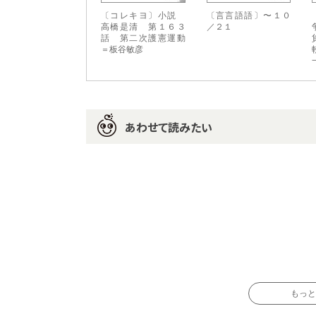
〔コレキヨ〕小説
〔言言語語〕〜１０
高橋是清 第１６３
／２１
話 第二次護憲運動
＝板谷敏彦
あわせて読みたい
もっと読