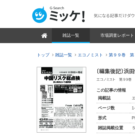
気になる記事だけダウンロ
雑誌一覧
市場調査レポート
トップ
雑誌一覧
エコノミスト
第９９巻 第
〔編集後記〕浜
エコノミスト 第９９巻 第
この記事の情報
掲載誌
ページ数
形式
P
雑誌掲載位置