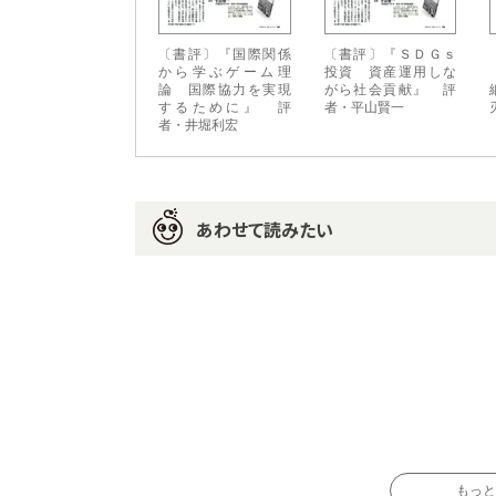
〔書評〕『国際関係
〔書評〕『ＳＤＧｓ
から学ぶゲーム理
投資 資産運用しな
論 国際協力を実現
がら社会貢献』 評
するために』 評
者・平山賢一
者・井堀利宏
あわせて読みたい
もっと読