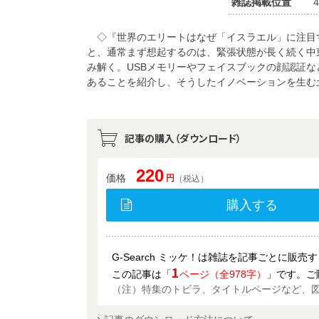
雑誌掲載位置
◇『世界のエリートはなぜ「イスラエル」に注目す
と、通常まず想起するのは、緊張状態が長く続く中
み解く。USBメモリーやフェイスブックの顔認証
あることを紹介し、そうしたイノベーションを生む
記事の購入（ダウンロード）
220
価格
円
（税込）
購入する
G-Search ミッケ！は雑誌を記事ごとに販
1
この記事は「
ページ（全978字）
」です。ご
（注）特集のトビラ、タイトルページなど、