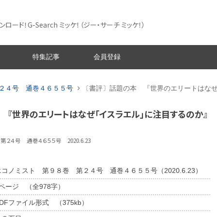
ード！G-Search ミッケ！
（ジー・サーチ ミッケ！）
特集記事
会員登録
２４号 通巻４６５５号
〔書評〕話題の本 『世界のエリートはな
 『世界のエリートはなぜ「イスラエル」に注目するのか』
２４号 通巻４６５５号 2020.6.23
エコノミスト 第９８巻 第２４号 通巻４６５５号（2020.6.23）
1ページ （全978字）
DFファイル形式 （375kb）