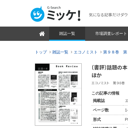
気になる記事だけダウンロ
雑誌一覧
市場調査レポート
トップ
雑誌一覧
エコノミスト
第９８巻 第
〔書評〕話題の本
ほか
エコノミスト 第９８巻 第
この記事の情報
掲載誌
ページ数
形式
P