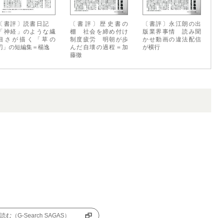
〔書評〕読書日記
〔書評〕歴史書の
〔書評〕永江朗の出
「神経」のような繊
棚 社会を締め付け
版業界事情 読み聞
細さが描く「草の
制度疲労 明朝が歩
かせ動画の違法配信
刃」の短編集＝楊逸
んだ自壊の過程＝加
が横行
藤徹
む（G-Search SAGAS）