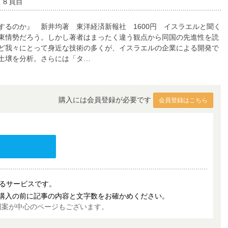
４８頁目
るのか』 新井均著 東洋経済新報社 1600円 イスラエルと聞く
東情勢だろう。しかし著者はまったく違う観点から同国の先進性を読
など我々にとって身近な技術の多くが、イスラエルの企業による開発で
土壌を分析。さらには「タ…
購入には会員登録が必要です
会員登録はこちら
売するサービスです。
購入の前に記事の内容と文字数をお確かめください。
図案が中心のページもございます。