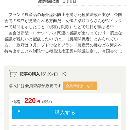
雑誌掲載位置
１３頁目
ブランド農産品の海外流出防止を掲げた種苗法改正案が、今国
会での成立が見送られる方向だ。女優の柴咲コウさんがツイッタ
ーで疑問を示したこと（現在は削除）などで注目が集まる中、
「国会は新型コロナウイルス関連の審議が重なっており、慎重な
審議が難しいと配慮したのでは」（農業関係者）とみられてい
る。 政府は３月、ブドウなどブランド農産品の種などを海外へ
持ち出すことを制限する種苗法改正案を閣議決定し、今国会で…
記事の購入（ダウンロード）
購入には会員登録が必要です
会員登録はこちら
220
価格
円
（税込）
購入する