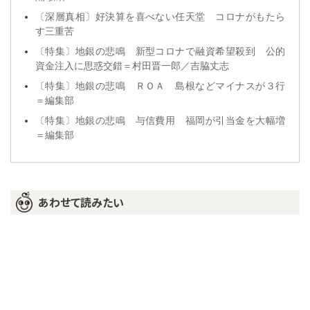
〔深層真相〕好決算を喜べない任天堂 コロナがもたら
す三重苦
〔特集〕地銀の悲鳴 新型コロナで融資希望殺到 公的
資金注入に思惑交錯＝村田晋一郎／吉脇丈志
〔特集〕地銀の悲鳴 ＲＯＡ 島根などマイナスが３行
＝編集部
〔特集〕地銀の悲鳴 与信費用 福岡が引当金を大幅増
＝編集部
あわせて読みたい