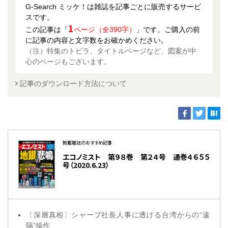
G-Search ミッケ！は雑誌を記事ごとに販売するサービ
スです。
1
この記事は「
ページ（全390字）
」です。ご購入の前
に記事の内容と文字数をお確かめください。
（注）特集のトビラ、タイトルページなど、図案が中
心のページもございます。
記事のダウンロード方法について
掲載雑誌のおすすめ記事
エコノミスト 第９８巻 第２４号 通巻４６５５
号（2020.6.23）
〔深層真相〕シャープ社長人事に透ける台湾からの“遠
隔”操作