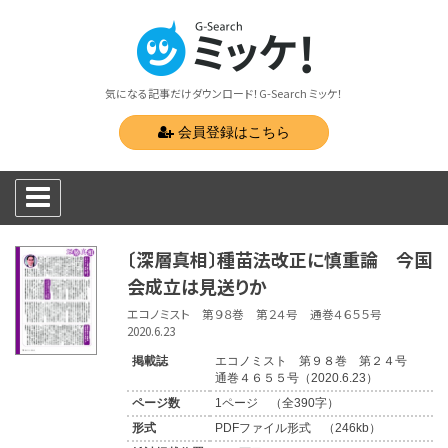
気になる記事だけダウンロード！G-Search ミッケ！
会員登録はこちら
〔深層真相〕種苗法改正に慎重論 今国
会成立は見送りか
エコノミスト 第９８巻 第２４号 通巻４６５５号
2020.6.23
掲載誌
エコノミスト 第９８巻 第２４号
通巻４６５５号（2020.6.23）
ページ数
1ページ （全390字）
形式
PDFファイル形式 （246kb）