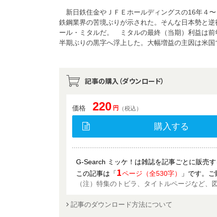
新日鉄住金やＪＦＥホールディングスの16年４〜
鉄鋼業界の苦境ぶりが示された。そんな日本勢と逆
ール・ミタルだ。 ミタルの最終（当期）利益は前
半期ぶりの黒字へ浮上した。大幅増益の主因は米国
記事の購入（ダウンロード）
220
価格
円
（税込）
購入する
G-Search ミッケ！は雑誌を記事ごとに販
1
この記事は「
ページ（全530字）
」です。ご
（注）特集のトビラ、タイトルページなど、
記事のダウンロード方法について