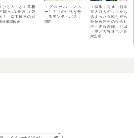
〔ひと＆こと〕首相
〔グローバルマネ
〔特集〕電通 新国
官邸への発言力強
ー〕ＥＵの生死を分
立８万人のウソから
化？ 暗中模索の財
けるモンテ・パスキ
始まった五輪と神宮
務省組織改正
問題
外苑再開発の複合利
権＝後藤逸郎／池田
正史／大堀達也／荒
木宏香