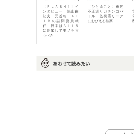
〔ＦＬＡＳＨ！〕イ
〔ひと＆こと〕東芝
ンタビュー 鳩山由
不正巡りガチンコバ
紀夫 元首相 ＡＩ
トル 監視委リーク
ＩＢの諮問委員就
におびえる検察
任 日本はＡＩＩＢ
に参加してモノを言
うべき
あわせて読みたい