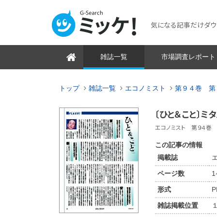
気になる記事だけダウンロ
雑誌一覧
市場調査レポート
トップ
雑誌一覧
エコノミスト
第９４巻 第
〔ひと＆こと〕
エコノミスト 第９４巻 第
この記事の情報
掲載誌
ページ数
形式
P
雑誌掲載位置