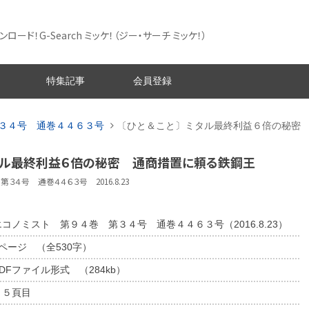
ード！G-Search ミッケ！
（ジー・サーチ ミッケ！）
特集記事
会員登録
３４号 通巻４４６３号
〔ひと＆こと〕ミタル最終利益６倍の秘密
ミタル最終利益６倍の秘密 通商措置に頼る鉄鋼王
３４号 通巻４４６３号 2016.8.23
エコノミスト 第９４巻 第３４号 通巻４４６３号（2016.8.23）
1ページ （全530字）
DFファイル形式 （284kb）
１５頁目