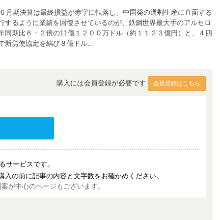
６月期決算は最終損益が赤字に転落し、中国発の過剰生産に直面する
行するように業績を回復させているのが、鉄鋼世界最大手のアルセロ
年同期比６・２倍の11億１２００万ドル（約１１２３億円）と、４四
で新労使協定を結び８億ドル…
購入には会員登録が必要です
会員登録はこちら
売するサービスです。
購入の前に記事の内容と文字数をお確かめください。
図案が中心のページもございます。