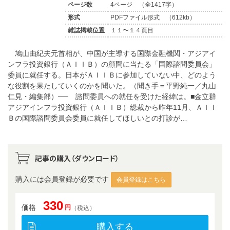
ページ数
4ページ （全1417字）
形式
PDFファイル形式 （612kb）
雑誌掲載位置
１１〜１４頁目
鳩山由紀夫元首相が、中国が主導する国際金融機関・アジアイ
ンフラ投資銀行（ＡＩＩＢ）の顧問に当たる「国際諮問委員会」
委員に就任する。日本がＡＩＩＢに参加していない中、どのよう
な役割を果たしていくのかを聞いた。（聞き手＝平野純一／丸山
仁見・編集部）── 諮問委員への就任を受けた経緯は。■金立群
アジアインフラ投資銀行（ＡＩＩＢ）総裁から昨年11月、ＡＩＩ
Ｂの国際諮問委員会委員に就任してほしいとの打診が…
記事の購入（ダウンロード）
購入には会員登録が必要です
会員登録はこちら
330
価格
円
（税込）
購入する