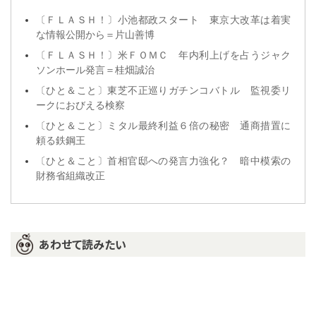
〔ＦＬＡＳＨ！〕小池都政スタート 東京大改革は着実
な情報公開から＝片山善博
〔ＦＬＡＳＨ！〕米ＦＯＭＣ 年内利上げを占うジャク
ソンホール発言＝桂畑誠治
〔ひと＆こと〕東芝不正巡りガチンコバトル 監視委リ
ークにおびえる検察
〔ひと＆こと〕ミタル最終利益６倍の秘密 通商措置に
頼る鉄鋼王
〔ひと＆こと〕首相官邸への発言力強化？ 暗中模索の
財務省組織改正
あわせて読みたい