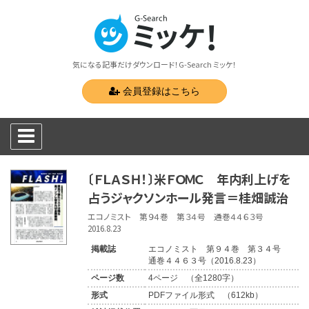
気になる記事だけダウンロード！G-Search ミッケ！
会員登録はこちら
〔ＦＬＡＳＨ！〕米ＦＯＭＣ 年内利上げを
占うジャクソンホール発言＝桂畑誠治
エコノミスト 第９４巻 第３４号 通巻４４６３号
2016.8.23
掲載誌
エコノミスト 第９４巻 第３４号
通巻４４６３号（2016.8.23）
ページ数
4ページ （全1280字）
形式
PDFファイル形式 （612kb）