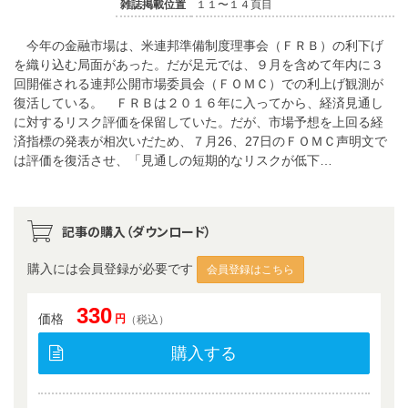
雑誌掲載位置
１１〜１４頁目
今年の金融市場は、米連邦準備制度理事会（ＦＲＢ）の利下げ
を織り込む局面があった。だが足元では、９月を含めて年内に３
回開催される連邦公開市場委員会（ＦＯＭＣ）での利上げ観測が
復活している。 ＦＲＢは２０１６年に入ってから、経済見通し
に対するリスク評価を保留していた。だが、市場予想を上回る経
済指標の発表が相次いだため、７月26、27日のＦＯＭＣ声明文で
は評価を復活させ、「見通しの短期的なリスクが低下…
記事の購入（ダウンロード）
購入には会員登録が必要です
会員登録はこちら
330
価格
円
（税込）
購入する