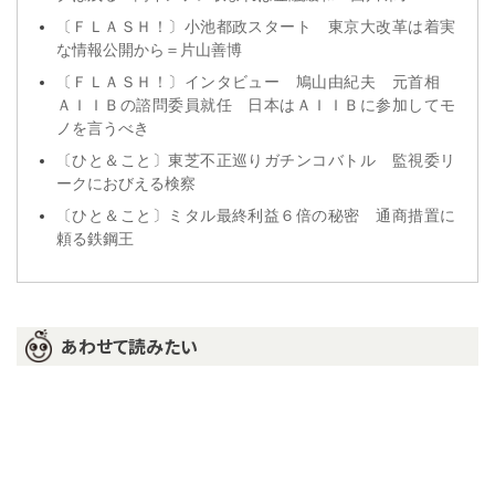
〔ＦＬＡＳＨ！〕小池都政スタート 東京大改革は着実
な情報公開から＝片山善博
〔ＦＬＡＳＨ！〕インタビュー 鳩山由紀夫 元首相
ＡＩＩＢの諮問委員就任 日本はＡＩＩＢに参加してモ
ノを言うべき
〔ひと＆こと〕東芝不正巡りガチンコバトル 監視委リ
ークにおびえる検察
〔ひと＆こと〕ミタル最終利益６倍の秘密 通商措置に
頼る鉄鋼王
あわせて読みたい