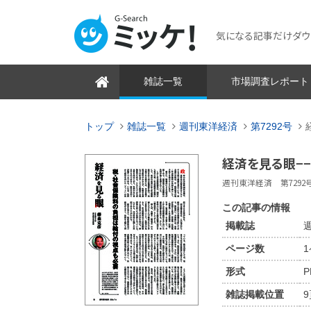
気になる記事だけダウンロ
雑誌一覧
市場調査レポート
トップ
雑誌一覧
週刊東洋経済
第7292号
経済を見る眼−
週刊東洋経済 第7292号 2
この記事の情報
掲載誌
週
ページ数
形式
P
雑誌掲載位置