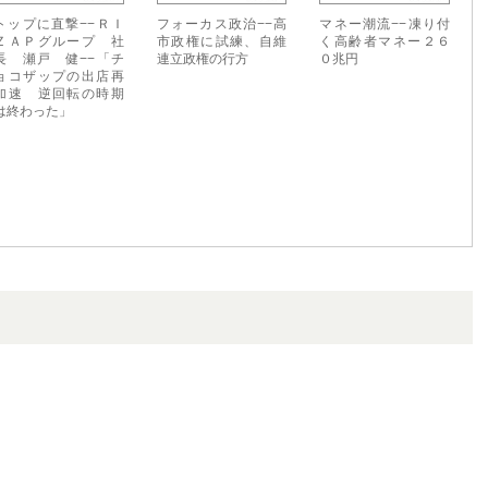
トップに直撃−−ＲＩ
フォーカス政治−−高
マネー潮流−−凍り付
ＺＡＰグループ 社
市政権に試練、自維
く高齢者マネー２６
長 瀬戸 健−−「チ
連立政権の行方
０兆円
ョコザップの出店再
加速 逆回転の時期
は終わった」