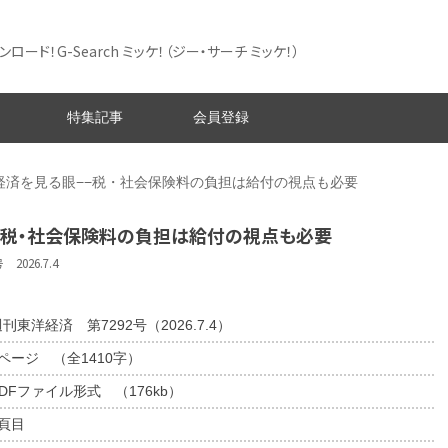
ード！G-Search ミッケ！
（ジー・サーチ ミッケ！）
特集記事
会員登録
経済を見る眼−−税・社会保険料の負担は給付の視点も必要
−税・社会保険料の負担は給付の視点も必要
026.7.4
刊東洋経済 第7292号（2026.7.4）
1ページ （全1410字）
DFファイル形式 （176kb）
9頁目