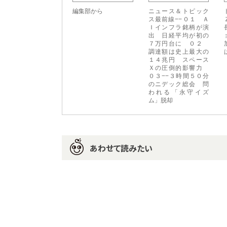
編集部から
ニュース＆トピック
ス最前線−−０１ Ａ
Ｉインフラ銘柄が演
出 日経平均が初の
７万円台に ０２
調達額は史上最大の
１４兆円 スペース
Ｘの圧倒的影響力
０３−−３時間５０分
のニデック総会 問
われる「永守イズ
ム」脱却
あわせて読みたい