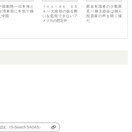
中国動態−−日本海と
Ｉｎｓｉｄｅ ＵＳ
匿名有識者の少数異
台湾東部に本気で挑
Ａ−−大統領の振る舞
見−−株主総会は個人
む中国
いを監視できないア
投資家の声を聴く場
メリカの想定外
だ
む（G-Search SAGAS）