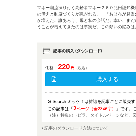
マネー潮流凍り付く高齢者マネー２６０兆円認知機
の備えと制度づくりが急がれる。 「お財布が見当
が増えた。誰あろう、母と私の会話だ。幸い、まだ
うことが増えてきたのは事実だ。この類いの悩みは
記事の購入（ダウンロード）
220
価格
円
（税込）
購入する
G-Search ミッケ！は雑誌を記事ごとに販
2
この記事は「
ページ（全2346字）
」です。
（注）特集のトビラ、タイトルページなど、
記事のダウンロード方法について