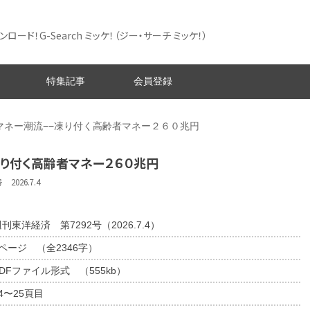
ード！G-Search ミッケ！
（ジー・サーチ ミッケ！）
特集記事
会員登録
マネー潮流−−凍り付く高齢者マネー２６０兆円
凍り付く高齢者マネー２６０兆円
026.7.4
刊東洋経済 第7292号（2026.7.4）
2ページ （全2346字）
DFファイル形式 （555kb）
4〜25頁目