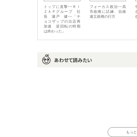
トップに直撃−−ＲＩ
フォーカス政治−−高
ＺＡＰグループ 社
市政権に試練、自維
長 瀬戸 健−−「チ
連立政権の行方
ョコザップの出店再
加速 逆回転の時期
は終わった」
あわせて読みたい
もっと読