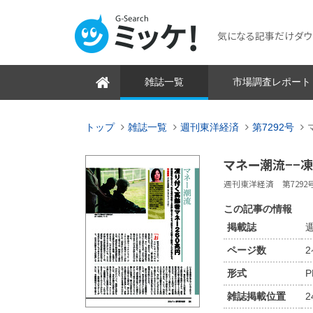
気になる記事だけダウンロ
雑誌一覧
市場調査レポート
トップ
雑誌一覧
週刊東洋経済
第7292号
マネー潮流−−
週刊東洋経済 第7292号 2
この記事の情報
掲載誌
週
ページ数
形式
P
雑誌掲載位置
2