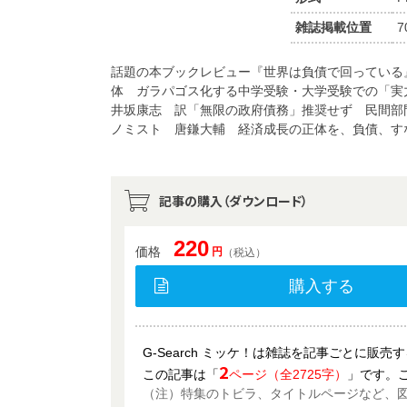
雑誌掲載位置
7
話題の本ブックレビュー『世界は負債で回っている
体 ガラパゴス化する中学受験・大学受験での「実
井坂康志 訳「無限の政府債務」推奨せず 民間部
ノミスト 唐鎌大輔 経済成長の正体を、負債、す
記事の購入（ダウンロード）
220
価格
円
（税込）
購入する
G-Search ミッケ！は雑誌を記事ごとに販
2
この記事は「
ページ（全2725字）
」です。
（注）特集のトビラ、タイトルページなど、