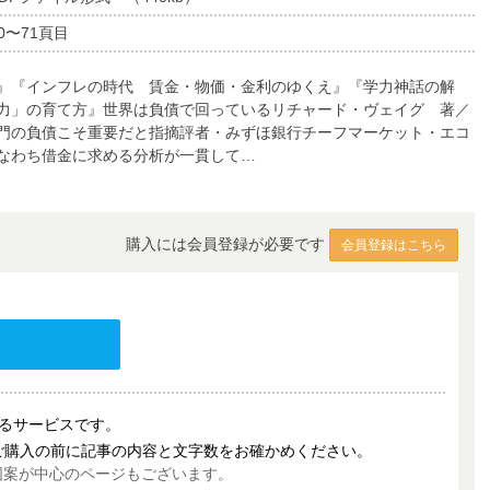
0〜71頁目
』『インフレの時代 賃金・物価・金利のゆくえ』『学力神話の解
力」の育て方』世界は負債で回っているリチャード・ヴェイグ 著／
門の負債こそ重要だと指摘評者・みずほ銀行チーフマーケット・エコ
なわち借金に求める分析が一貫して…
購入には会員登録が必要です
会員登録はこちら
売するサービスです。
ご購入の前に記事の内容と文字数をお確かめください。
図案が中心のページもございます。