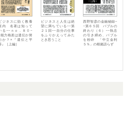
ビジネスに効く教養
ビジネスと人生は絶
西野智彦の金融秘録−
案内 名著は知って
望に満ちている−−第
−第６５回 バブルの
いる−−ｎｏ．８０−
２１回−−自分の仕事
終わり（６）−−執念
−能力格差は遺伝か努
をふりかえってみた
の引き締め、バブル
力か？×『遺伝と平
とき思うこと
を粉砕 「中立金利
等』［上編］
５％」の根拠語らず