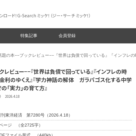
ード！G-Search ミッケ！
（ジー・サーチ ミッケ！）
特集記事
会員登録
話題の本−−ブックレビュー−−『世界は負債で回っている』『インフレ
クレビュー−−『世界は負債で回っている』『インフレの時
・金利のゆくえ』『学力神話の解体 ガラパゴス化する中学
の「実力」の育て方』
026.4.18
刊東洋経済 第7280号（2026.4.18）
2ページ （全2725字）
DFファイル形式 （440kb）