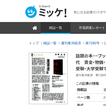
気になる記事だけダウンロ
雑誌一覧
市場調査レポート
トップ
雑誌一覧
週刊東洋経済
第7280号
話題の本−−ブッ
代 賃金・物価
受験・大学受験で
週刊東洋経済 第7280号 2
この記事の情報
掲載誌
週
ページ数
形式
P