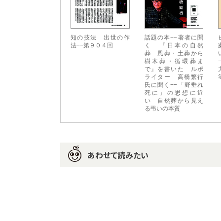
知の技法 出世の作
話題の本−−著者に聞
法−−第９０４回
く 『日本の自然
葬 風葬・土葬から
樹木葬・循環葬ま
で』を書いた ルポ
ライター 高橋繁行
氏に聞く−−「野垂れ
死に」の思想に近
い 自然葬から見え
る弔いの本質
あわせて読みたい