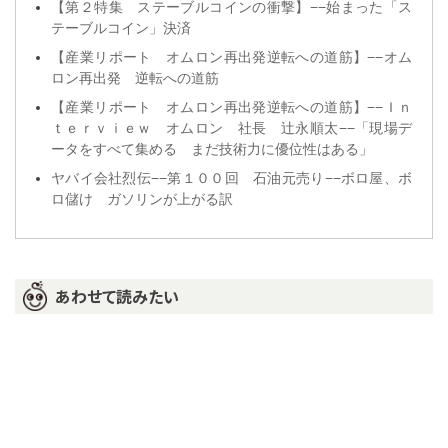
【第２特集 ステーブルコインの衝撃】−−始まった「ス
テーブルコイン」決済
【産業リポート オムロン再出発逆転への道筋】−−オム
ロン再出発 逆転への道筋
【産業リポート オムロン再出発逆転への道筋】−−Ｉｎ
ｔｅｒｖｉｅｗ オムロン 社長 辻永順太−−「現場デ
ータをすべて集める まだ技術力に優位性はある」
ヤバイ会社烈伝−−第１００回 石油元売り−−ボロ屋、ボ
ロ儲け ガソリンが上がる訳
あわせて読みたい