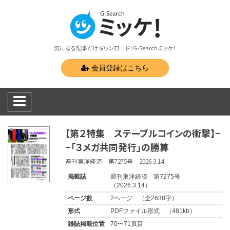
気になる記事だけダウンロード！G-Search ミッケ！
会員登録はこちら
【第２特集 ステーブルコインの衝撃】−
−「３メガ共同発行」の勝算
週刊東洋経済 第7275号 2026.3.14
掲載誌
週刊東洋経済 第7275号
（2026.3.14）
ページ数
2ページ （全2638字）
形式
PDFファイル形式 （481kb）
雑誌掲載位置
70〜71頁目