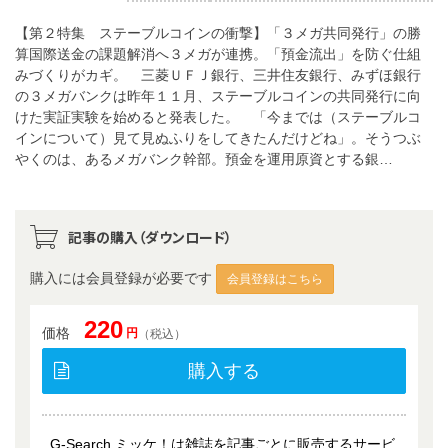
【第２特集 ステーブルコインの衝撃】「３メガ共同発行」の勝
算国際送金の課題解消へ３メガが連携。「預金流出」を防ぐ仕組
みづくりがカギ。 三菱ＵＦＪ銀行、三井住友銀行、みずほ銀行
の３メガバンクは昨年１１月、ステーブルコインの共同発行に向
けた実証実験を始めると発表した。 「今までは（ステーブルコ
インについて）見て見ぬふりをしてきたんだけどね」。そうつぶ
やくのは、あるメガバンク幹部。預金を運用原資とする銀…
記事の購入（ダウンロード）
購入には会員登録が必要です
会員登録はこちら
220
価格
円
（税込）
購入する
G-Search ミッケ！は雑誌を記事ごとに販売するサービ