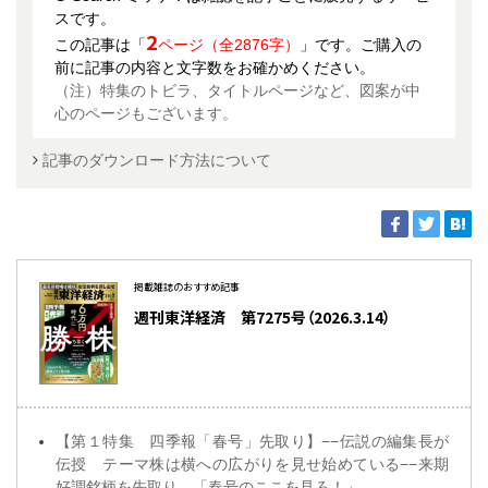
スです。
2
この記事は「
ページ（全2876字）
」です。ご購入の
前に記事の内容と文字数をお確かめください。
（注）特集のトビラ、タイトルページなど、図案が中
心のページもございます。
記事のダウンロード方法について
掲載雑誌のおすすめ記事
週刊東洋経済 第7275号（2026.3.14）
【第１特集 四季報「春号」先取り】−−伝説の編集長が
伝授 テーマ株は横への広がりを見せ始めている−−来期
好調銘柄を先取り 「春号のここを見ろ！」