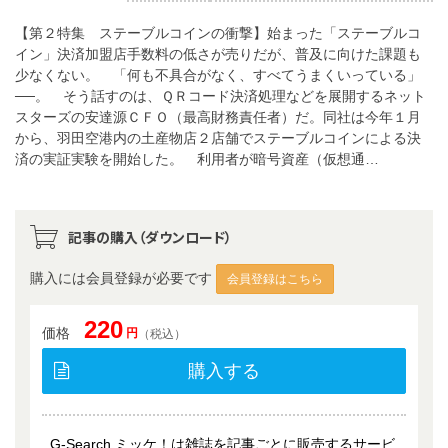
【第２特集 ステーブルコインの衝撃】始まった「ステーブルコ
イン」決済加盟店手数料の低さが売りだが、普及に向けた課題も
少なくない。 「何も不具合がなく、すべてうまくいっている」
──。 そう話すのは、ＱＲコード決済処理などを展開するネット
スターズの安達源ＣＦＯ（最高財務責任者）だ。同社は今年１月
から、羽田空港内の土産物店２店舗でステーブルコインによる決
済の実証実験を開始した。 利用者が暗号資産（仮想通…
記事の購入（ダウンロード）
購入には会員登録が必要です
会員登録はこちら
220
価格
円
（税込）
購入する
G-Search ミッケ！は雑誌を記事ごとに販売するサービ