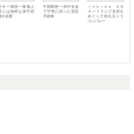
マネー潮流−−株価上
中国動態−−四中全会
Ｉｎｓｉｄｅ ＵＳ
昇には純粋な保守回
で守勢に回った習近
Ａ−−トランプ支持を
帰が必要
平政権
めぐって揺れるシリ
コンバレー