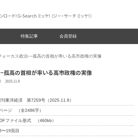
ード！G-Search ミッケ！
（ジー・サーチ ミッケ！）
特集記事
会員登録
フォーカス政治−−孤高の首相が率いる高市政権の実像
−−孤高の首相が率いる高市政権の実像
025.11.8
刊東洋経済 第7259号（2025.11.8）
2ページ （全2486字）
DFファイル形式 （460kb）
8〜19頁目