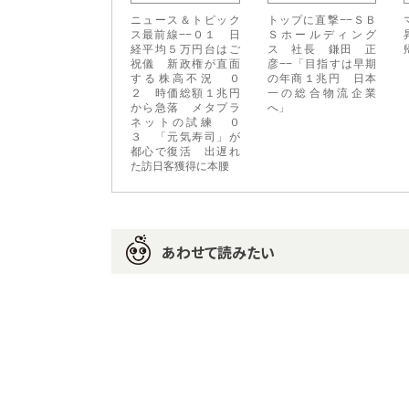
ニュース＆トピック
トップに直撃−−ＳＢ
ス最前線−−０１ 日
Ｓホールディング
経平均５万円台はご
ス 社長 鎌田 正
祝儀 新政権が直面
彦−−「目指すは早期
する株高不況 ０
の年商１兆円 日本
２ 時価総額１兆円
一の総合物流企業
から急落 メタプラ
へ」
ネットの試練 ０
３ 「元気寿司」が
都心で復活 出遅れ
た訪日客獲得に本腰
あわせて読みたい