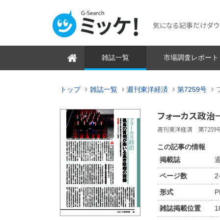
気になる記事だけダウンロ
雑誌一覧
市場調査レポート
トップ
雑誌一覧
週刊東洋経済
第7259号
フォーカス政治
週刊東洋経済 第7259号 2
この記事の情報
掲載誌
週
ページ数
形式
P
雑誌掲載位置
1