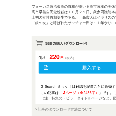
フォーカス政治孤高の首相が率いる高市政権の実
高市早苗自民党総裁は１０月２１日、衆参両議院本
上初の女性首相誕生である。 高市氏はイギリスの
「鉄の女」と呼ばれたサッチャー氏は１１年余りに
記事の購入（ダウンロード）
220
価格
円
（税込）
購入する
G-Search ミッケ！は雑誌を記事ごとに販
2
この記事は「
ページ（全2486字）
」です。
（注）特集のトビラ、タイトルページなど、
記事のダウンロード方法について