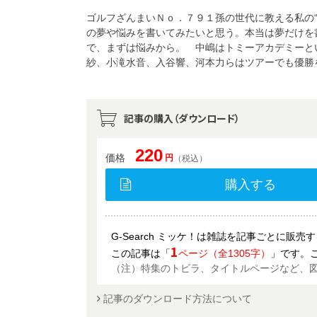
ゴルフざんまいＮｏ．７９１孫の世代に教える私の
の夢や悩みを書いてみたいと思う。本当は夢だけを
で、まずは悩みから。 中嶋はトミーアカデミーと
紗、小滝水音、入谷響、河本力らはツアーでも優勝
記事の購入（ダウンロード）
220
価格
円
（税込）
購入する
G-Search ミッケ！は雑誌を記事ごとに販
1
この記事は「
ページ（全1305字）
」です。
（注）特集のトビラ、タイトルページなど、
記事のダウンロード方法について