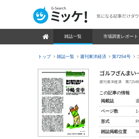
気になる記事だけダウンロ
雑誌一覧
市場調査レポート
トップ
雑誌一覧
週刊東洋経済
第7254号
ゴルフざんまい−
週刊東洋経済 第7254号 2
この記事の情報
掲載誌
週
ページ数
形式
P
雑誌掲載位置
9