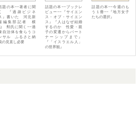
話題の本−−著者に聞
話題の本−−ブックレ
話題の本−−今週のも
く 『過疎ビジネ
ビュー−−『サイエン
う１冊−−『地方女子
ス』書いた 河北新
ス・オブ・サイエン
たちの選択』
報編集部記者 横
ス』『人はなぜ結婚
山 勲氏に聞く−−過
するのか 性愛・親
疎自治体を食らうコ
子の変遷からパート
ンサル ふるさと納
ナーシップまで』
税の見直し必要
『「イスラエル人」
の世界観』