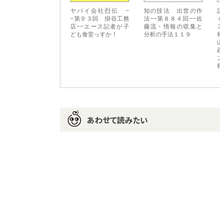
ヤバイ会社烈伝 −
知の技法 出世の作
−第９３回 掛谷工務
法−−第８８４回−−佐
店−−エース記者が子
藤流・情報の収集と
ども食堂っすか！
分析の手法１１９
あわせて読みたい