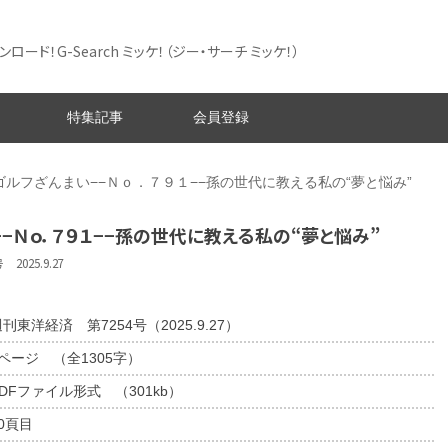
ード！G-Search ミッケ！
（ジー・サーチ ミッケ！）
特集記事
会員登録
ゴルフざんまい−−Ｎｏ．７９１−−孫の世代に教える私の“夢と悩み”
−Ｎｏ．７９１−−孫の世代に教える私の“夢と悩み”
025.9.27
刊東洋経済 第7254号（2025.9.27）
1ページ （全1305字）
DFファイル形式 （301kb）
0頁目