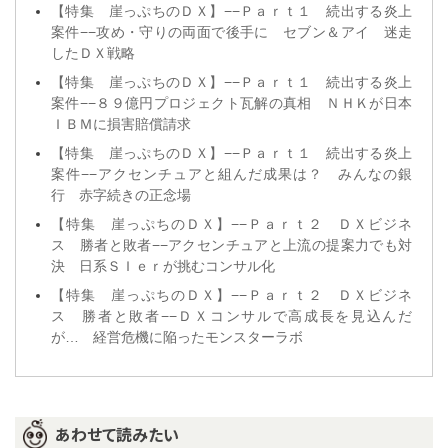
【特集 崖っぷちのＤＸ】−−Ｐａｒｔ１ 続出する炎上
案件−−攻め・守りの両面で後手に セブン＆アイ 迷走
したＤＸ戦略
【特集 崖っぷちのＤＸ】−−Ｐａｒｔ１ 続出する炎上
案件−−８９億円プロジェクト瓦解の真相 ＮＨＫが日本
ＩＢＭに損害賠償請求
【特集 崖っぷちのＤＸ】−−Ｐａｒｔ１ 続出する炎上
案件−−アクセンチュアと組んだ成果は？ みんなの銀
行 赤字続きの正念場
【特集 崖っぷちのＤＸ】−−Ｐａｒｔ２ ＤＸビジネ
ス 勝者と敗者−−アクセンチュアと上流の提案力でも対
決 日系ＳＩｅｒが挑むコンサル化
【特集 崖っぷちのＤＸ】−−Ｐａｒｔ２ ＤＸビジネ
ス 勝者と敗者−−ＤＸコンサルで高成長を見込んだ
が… 経営危機に陥ったモンスターラボ
あわせて読みたい