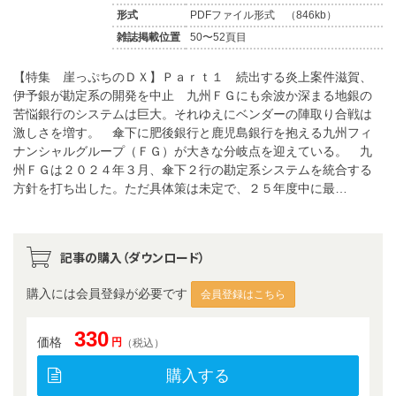
形式
PDFファイル形式 （846kb）
雑誌掲載位置
50〜52頁目
【特集 崖っぷちのＤＸ】Ｐａｒｔ１ 続出する炎上案件滋賀、
伊予銀が勘定系の開発を中止 九州ＦＧにも余波か深まる地銀の
苦悩銀行のシステムは巨大。それゆえにベンダーの陣取り合戦は
激しさを増す。 傘下に肥後銀行と鹿児島銀行を抱える九州フィ
ナンシャルグループ（ＦＧ）が大きな分岐点を迎えている。 九
州ＦＧは２０２４年３月、傘下２行の勘定系システムを統合する
方針を打ち出した。ただ具体策は未定で、２５年度中に最…
記事の購入（ダウンロード）
購入には会員登録が必要です
会員登録はこちら
330
価格
円
（税込）
購入する