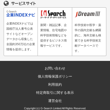
サービスサイト
企業INDEXナビでは
新聞・雑誌記事、企
科学技術や医学・薬
国税庁法人番号公表
業情報、住宅地図や
学の国内文献を網羅
サイトなどオープン
科学技術情報などを
的に、海外文献も検
データから収集した
提供するビジネス情
索できる科学技術文
全国約350万社の企業
報サービスです。
献データベースで
情報を提供します。
す。
お問い合わせ
個人情報保護ポリシー
利用規約
特定商取引に関する表示
運営会社
Copyright (c) G-Search Limited All Rights Reserved.