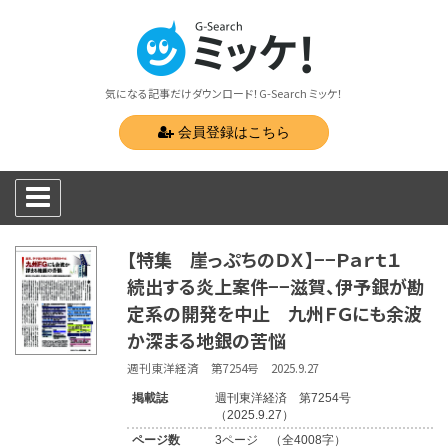
気になる記事だけダウンロード！G-Search ミッケ！
会員登録はこちら
【特集 崖っぷちのＤＸ】−−Ｐａｒｔ１
続出する炎上案件−−滋賀、伊予銀が勘
定系の開発を中止 九州ＦＧにも余波
か深まる地銀の苦悩
週刊東洋経済 第7254号 2025.9.27
掲載誌
週刊東洋経済 第7254号
（2025.9.27）
ページ数
3ページ （全4008字）