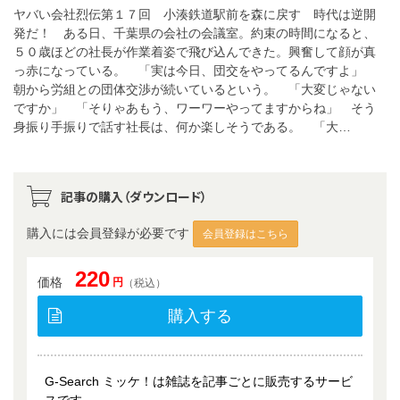
ヤバい会社烈伝第１７回 小湊鉄道駅前を森に戻す 時代は逆開
発だ！ ある日、千葉県の会社の会議室。約束の時間になると、
５０歳ほどの社長が作業着姿で飛び込んできた。興奮して顔が真
っ赤になっている。 「実は今日、団交をやってるんですよ」
朝から労組との団体交渉が続いているという。 「大変じゃない
ですか」 「そりゃあもう、ワーワーやってますからね」 そう
身振り手振りで話す社長は、何か楽しそうである。 「大…
記事の購入（ダウンロード）
購入には会員登録が必要です
会員登録はこちら
220
価格
円
（税込）
購入する
G-Search ミッケ！は雑誌を記事ごとに販売するサービ
スです。