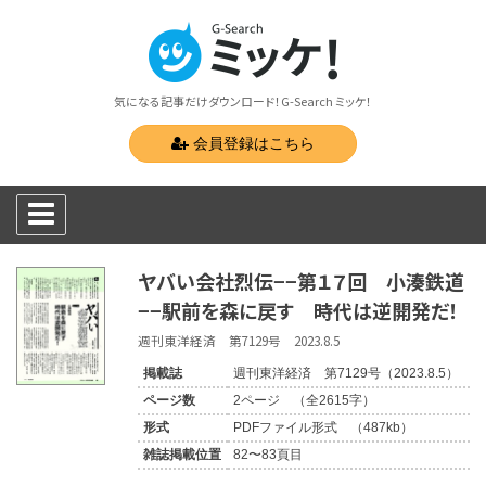
気になる記事だけダウンロード！G-Search ミッケ！
会員登録はこちら
ヤバい会社烈伝−−第１７回 小湊鉄道
−−駅前を森に戻す 時代は逆開発だ！
週刊東洋経済 第7129号 2023.8.5
掲載誌
週刊東洋経済 第7129号（2023.8.5）
ページ数
2ページ （全2615字）
形式
PDFファイル形式 （487kb）
雑誌掲載位置
82〜83頁目