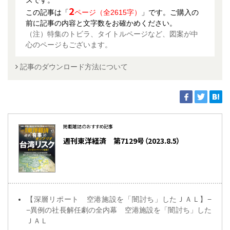
2
この記事は「
ページ（全2615字）
」です。ご購入の
前に記事の内容と文字数をお確かめください。
（注）特集のトビラ、タイトルページなど、図案が中
心のページもございます。
記事のダウンロード方法について
掲載雑誌のおすすめ記事
週刊東洋経済 第7129号（2023.8.5）
【深層リポート 空港施設を「闇討ち」したＪＡＬ】−
−異例の社長解任劇の全内幕 空港施設を「闇討ち」した
ＪＡＬ