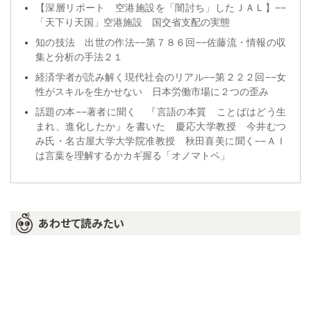
【深層リポート 空港施設を「闇討ち」したＪＡＬ】−−
「天下り天国」空港施設 国交省支配の実態
知の技法 出世の作法−−第７８６回−−佐藤流・情報の収
集と分析の手法２１
経済学者が読み解く現代社会のリアル−−第２２２回−−女
性がスキルを生かせない 日本労働市場に２つの歪み
話題の本−−著者に聞く 『言語の本質 ことばはどう生
まれ、進化したか』を書いた 慶応大学教授 今井むつ
み氏・名古屋大学大学院准教授 秋田喜美に聞く−−ＡＩ
は言葉を理解するかカギ握る「オノマトペ」
あわせて読みたい