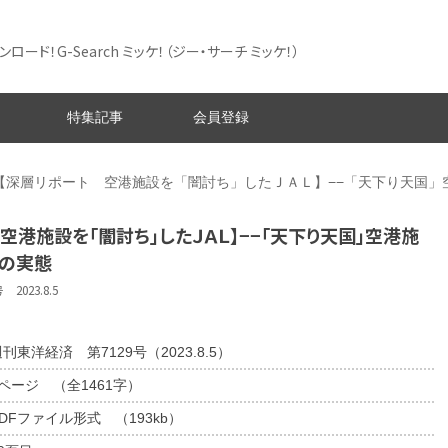
ード！G-Search ミッケ！
（ジー・サーチ ミッケ！）
特集記事
会員登録
【深層リポート 空港施設を「闇討ち」したＪＡＬ】−−「天下り天国」
空港施設を「闇討ち」したＪＡＬ】−−「天下り天国」空港施
の実態
023.8.5
刊東洋経済 第7129号（2023.8.5）
1ページ （全1461字）
DFファイル形式 （193kb）