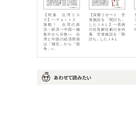
【特集 台湾リス
【深層リポート 空
ク】−−Ｐａｒｔ２
港施設を「闇討ち」
激動！ 台湾の政
したＪＡＬ】−−異例
治・経済−−中国一極
の社長解任劇の全内
集中から分散へ 台
幕 空港施設を「闇
湾と中国の経済関係
討ち」したＪＡＬ
は「補完」から「競
争」へ
あわせて読みたい