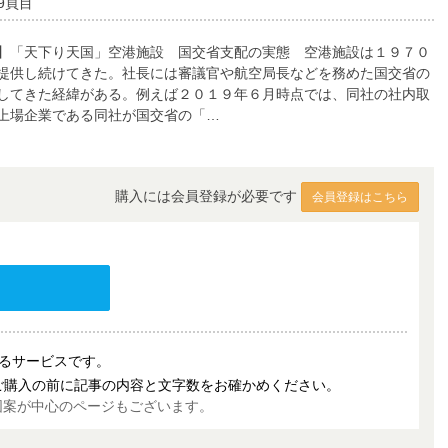
9頁目
】「天下り天国」空港施設 国交省支配の実態 空港施設は１９７０
提供し続けてきた。社長には審議官や航空局長などを務めた国交省の
してきた経緯がある。例えば２０１９年６月時点では、同社の社内取
上場企業である同社が国交省の「…
購入には会員登録が必要です
会員登録はこちら
売するサービスです。
ご購入の前に記事の内容と文字数をお確かめください。
図案が中心のページもございます。