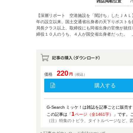
雑誌掲載位置
7
【深層リポート 空港施設を「闇討ち」したＪＡＬ
年の設立以来、国土交通省出身者の天下りポストを
局長クラス以上、取締役にも同省出身の官僚が就任
締役１０人のうち、４人が国交省出身者だった。 
記事の購入（ダウンロード）
220
価格
円
（税込）
購入する
G-Search ミッケ！は雑誌を記事ごとに販
1
この記事は「
ページ（全1461字）
」です。
（注）特集のトビラ、タイトルページなど、