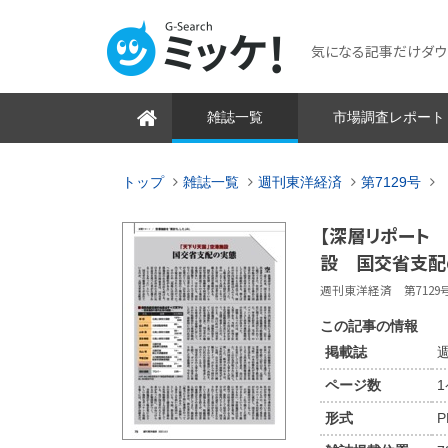
気になる記事だけダウンロ
雑誌一覧
市場調査レポート
トップ
雑誌一覧
週刊東洋経済
第7129号
【深層リポート 
設 国交省支配
週刊東洋経済 第7129号 2
この記事の情報
掲載誌
週
ページ数
形式
P