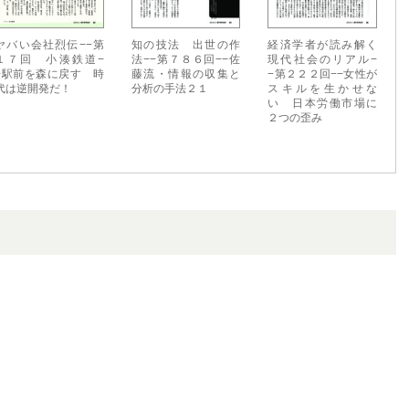
ヤバい会社烈伝−−第
知の技法 出世の作
経済学者が読み解く
１７回 小湊鉄道−
法−−第７８６回−−佐
現代社会のリアル−
−駅前を森に戻す 時
藤流・情報の収集と
−第２２２回−−女性が
代は逆開発だ！
分析の手法２１
スキルを生かせな
い 日本労働市場に
２つの歪み