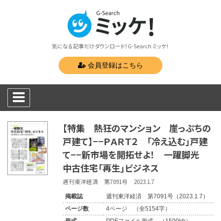
気になる記事だけダウンロード！G-Search ミッケ！
会員登録はこちら
【特集 熱狂のマンション 崖っぷちの
戸建て】−−ＰＡＲＴ２ 「冷え込む」戸建
て−−新市場を開拓せよ！ 一躍脚光
中古住宅「再生」ビジネス
週刊東洋経済 第7091号 2023.1.7
掲載誌
週刊東洋経済 第7091号（2023.1.7）
ページ数
4ページ （全5154字）
形式
PDFファイル形式 （1500kb）