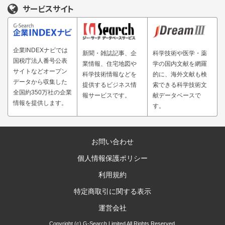
サービスサイト
企業INDEXナビでは
新聞・雑誌記事、企
科学技術や医学・薬
国税庁法人番号公表
業情報、住宅地図や
学の国内文献を網羅
サイトなどオープン
科学技術情報などを
的に、海外文献も検
データから収集した
提供するビジネス情
索できる科学技術文
全国約350万社の企業
報サービスです。
献データベースで
情報を提供します。
す。
お問い合わせ
個人情報保護ポリシー
利用規約
特定商取引に関する表示
運営会社
Copyright (c) G-Search Limited All Rights Reserved.