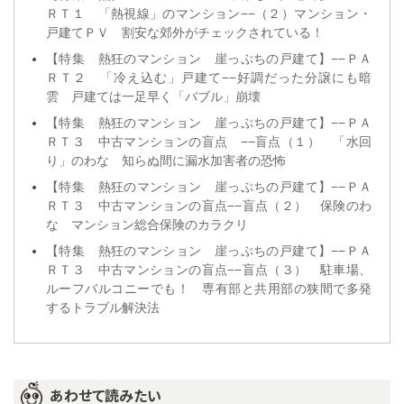
ＲＴ１ 「熱視線」のマンション−−（２）マンション・
戸建てＰＶ 割安な郊外がチェックされている！
【特集 熱狂のマンション 崖っぷちの戸建て】−−ＰＡ
ＲＴ２ 「冷え込む」戸建て−−好調だった分譲にも暗
雲 戸建ては一足早く「バブル」崩壊
【特集 熱狂のマンション 崖っぷちの戸建て】−−ＰＡ
ＲＴ３ 中古マンションの盲点 −−盲点（１） 「水回
り」のわな 知らぬ間に漏水加害者の恐怖
【特集 熱狂のマンション 崖っぷちの戸建て】−−ＰＡ
ＲＴ３ 中古マンションの盲点−−盲点（２） 保険のわ
な マンション総合保険のカラクリ
【特集 熱狂のマンション 崖っぷちの戸建て】−−ＰＡ
ＲＴ３ 中古マンションの盲点−−盲点（３） 駐車場、
ルーフバルコニーでも！ 専有部と共用部の狭間で多発
するトラブル解決法
あわせて読みたい