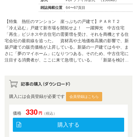
雑誌掲載位置
64〜67頁目
【特集 熱狂のマンション 崖っぷちの戸建て】ＰＡＲＴ２
「冷え込む」戸建て新市場を開拓せよ！ 一躍脚光 中古住宅
「再生」ビジネス中古住宅の需要増を受け、それを商機とする住
宅会社の最前線を追った。 資材高や土地価格高騰の影響で、新
築戸建ての販売価格が上昇している。新築の一戸建ては今や、ま
さに「夢のマイホーム」になりつつある。そのため、中古住宅に
注目する消費者が、ここに来て急増している。 「新築を検討…
記事の購入（ダウンロード）
購入には会員登録が必要です
会員登録はこちら
330
価格
円
（税込）
購入する