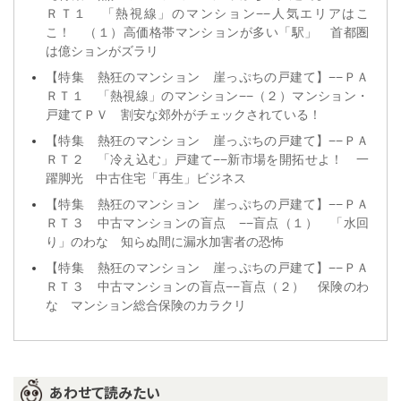
ＲＴ１ 「熱視線」のマンション−−人気エリアはこ
こ！ （１）高価格帯マンションが多い「駅」 首都圏
は億ションがズラリ
【特集 熱狂のマンション 崖っぷちの戸建て】−−ＰＡ
ＲＴ１ 「熱視線」のマンション−−（２）マンション・
戸建てＰＶ 割安な郊外がチェックされている！
【特集 熱狂のマンション 崖っぷちの戸建て】−−ＰＡ
ＲＴ２ 「冷え込む」戸建て−−新市場を開拓せよ！ 一
躍脚光 中古住宅「再生」ビジネス
【特集 熱狂のマンション 崖っぷちの戸建て】−−ＰＡ
ＲＴ３ 中古マンションの盲点 −−盲点（１） 「水回
り」のわな 知らぬ間に漏水加害者の恐怖
【特集 熱狂のマンション 崖っぷちの戸建て】−−ＰＡ
ＲＴ３ 中古マンションの盲点−−盲点（２） 保険のわ
な マンション総合保険のカラクリ
あわせて読みたい