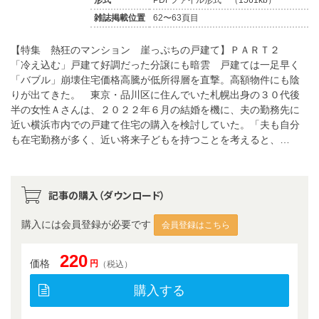
雑誌掲載位置
62〜63頁目
【特集 熱狂のマンション 崖っぷちの戸建て】ＰＡＲＴ２
「冷え込む」戸建て好調だった分譲にも暗雲 戸建ては一足早く
「バブル」崩壊住宅価格高騰が低所得層を直撃。高額物件にも陰
りが出てきた。 東京・品川区に住んでいた札幌出身の３０代後
半の女性Ａさんは、２０２２年６月の結婚を機に、夫の勤務先に
近い横浜市内での戸建て住宅の購入を検討していた。「夫も自分
も在宅勤務が多く、近い将来子どもを持つことを考えると、…
記事の購入（ダウンロード）
購入には会員登録が必要です
会員登録はこちら
220
価格
円
（税込）
購入する