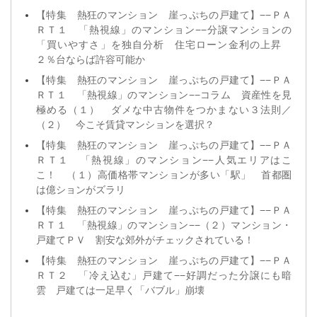
【特集 熱狂のマンション 崖っぷちの戸建て】−−ＰＡ
ＲＴ１ 「熱視線」のマンション−−分譲マンションの
「買いやすさ」を独自分析 住宅ローン金利の上昇
２％台ならば許容可能か
【特集 熱狂のマンション 崖っぷちの戸建て】−−ＰＡ
ＲＴ１ 「熱視線」のマンション−−コラム 資産性を見
極める（１） ダメな中古物件をつかまない３法則／
（２） 今こそ賃貸マンションを選択？
【特集 熱狂のマンション 崖っぷちの戸建て】−−ＰＡ
ＲＴ１ 「熱視線」のマンション−−人気エリアはこ
こ！ （１）高価格帯マンションが多い「駅」 首都圏
は億ションがズラリ
【特集 熱狂のマンション 崖っぷちの戸建て】−−ＰＡ
ＲＴ１ 「熱視線」のマンション−−（２）マンション・
戸建てＰＶ 割安な郊外がチェックされている！
【特集 熱狂のマンション 崖っぷちの戸建て】−−ＰＡ
ＲＴ２ 「冷え込む」戸建て−−好調だった分譲にも暗
雲 戸建ては一足早く「バブル」崩壊