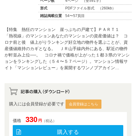
ページ数
4ページ （全591字）
形式
PDFファイル形式 （260kb）
雑誌掲載位置
54〜57頁目
【特集 熱狂のマンション 崖っぷちの戸建て】ＰＡＲＴ１
「熱視線」のマンションあなたのマンションの資産価値は？ コ
ロナ前と後 値上がりランキング好立地の物件を選ぶことが、資
産価値維持のカギとなる。 ＪＲ山手線内外にある、駅近の物件
が軒並み上位──。 コロナ禍で価格が上がった１都３県のマンシ
ョンをランキングした（５４〜５７ページ）。マンション情報サ
イト「マンションレビュー」を展開するワンノブアカイン…
記事の購入（ダウンロード）
購入には会員登録が必要です
会員登録はこちら
330
価格
円
（税込）
購入する