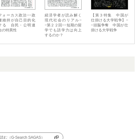
フォーカス政治−−政
経済学者が読み解く
【第３特集 中国が
権維持が自己目的化
現代社会のリアル−
仕掛ける大学戦争】−
する 自民・公明連
−第２２回−−短期の留
−頭脳争奪 中国が仕
合の特異性
学でも語学力は向上
掛ける大学戦争
するのか？
む（G-Search SAGAS）