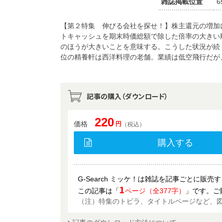
雑誌掲載位置
6
【第２特集 伸びる会社を探せ！】株主還元の増加
トキャッシュを期末時価総額で除した倍率の大きい
のほうが大きいことを意味する。こうした状況が続
位の精養軒は西洋料理の老舗。業績は低空飛行だが
記事の購入（ダウンロード）
220
価格
円
（税込）
購入する
G-Search ミッケ！は雑誌を記事ごとに販
1
この記事は「
ページ（全377字）
」です。ご
（注）特集のトビラ、タイトルページなど、