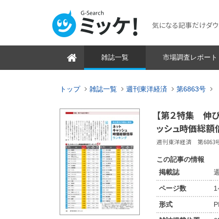
気になる記事だけダウンロ
雑誌一覧
市場調査レポート
トップ
雑誌一覧
週刊東洋経済
第6863号
【第２特集 伸
ッシュ時価総額
週刊東洋経済 第6863号 2
この記事の情報
掲載誌
週
ページ数
形式
P