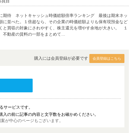
5頁目
に期待 ネットキャッシュ時価総額倍率ランキング 最後は期末ネッ
順に並べた。１倍超なら、その企業の時価総額よりも保有現預金など
くと買収の対象にされやすく、株主還元を増やす余地が大きい。 １
、不動産の賃料の一部をまとめて…
購入には会員登録が必要です
会員登録はこちら
売するサービスです。
購入の前に記事の内容と文字数をお確かめください。
図案が中心のページもございます。