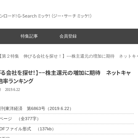
ード！G-Search ミッケ！
（ジー・サーチ ミッケ！）
特集記事
会員登録
【第２特集 伸びる会社を探せ！】−−株主還元の増加に期待 ネットキ
びる会社を探せ！】−−株主還元の増加に期待 ネットキャ
倍率ランキング
019.6.22
刊東洋経済 第6863号（2019.6.22）
1ページ （全377字）
DFファイル形式 （137kb）