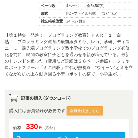
ページ数
4ページ （全5450字）
形式
PDFファイル形式 （1744kb）
雑誌掲載位置
24〜27頁目
【第１特集 発進！ プログラミング教育】ＰＡＲＴ１ 白
熱！ プログラミング教育の最前線タミヤ、レゴ、学研、ディズ
ニー… 最先端プログラミング塾小学校でのプログラミング必修
化を前に、民間の教室に子どもを通わせる親が増えている。最新
のトレンドを追った（費用など詳細は２８ページ参照）。タミヤ
ロボットスクール「ミニ四駆」世代が熱視線 “ウイーン”と音を立
てながら机の上を動き回る小型ロボットの横で、小学生が…
記事の購入（ダウンロード）
購入には会員登録が必要です
会員登録はこちら
330
価格
円
（税込）