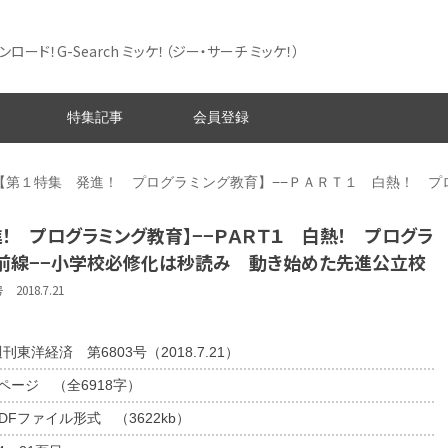
ード！G-Search ミッケ！
（ジー・サーチ ミッケ！）
特集記事
会員登録
【第１特集 発進！ プログラミング教育】−−ＰＡＲＴ１ 白熱！ プ
！ プログラミング教育】−−ＰＡＲＴ１ 白熱！ プログラ
前線−−小学校必修化は秒読み 動き始めた先進公立校
018.7.21
刊東洋経済 第6803号（2018.7.21）
8ページ （全6918字）
DFファイル形式 （3622kb）