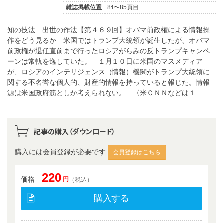
雑誌掲載位置
84〜85頁目
知の技法 出世の作法【第４６９回】オバマ前政権による情報操
作をどう見るか 米国ではトランプ大統領が誕生したが、オバマ
前政権が退任直前まで行ったロシアがらみの反トランプキャンペ
ーンは常軌を逸していた。 １月１０日に米国のマスメディア
が、ロシアのインテリジェンス（情報）機関がトランプ大統領に
関する不名誉な個人的、財産的情報を持っていると報じた。情報
源は米国政府筋としか考えられない。 〈米ＣＮＮなどは１…
記事の購入（ダウンロード）
購入には会員登録が必要です
会員登録はこちら
220
価格
円
（税込）
購入する