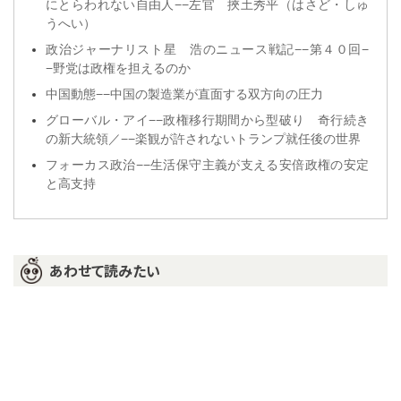
にとらわれない自由人−−左官 挾土秀平（はさど・しゅ
うへい）
政治ジャーナリスト星 浩のニュース戦記−−第４０回−
−野党は政権を担えるのか
中国動態−−中国の製造業が直面する双方向の圧力
グローバル・アイ−−政権移行期間から型破り 奇行続き
の新大統領／−−楽観が許されないトランプ就任後の世界
フォーカス政治−−生活保守主義が支える安倍政権の安定
と高支持
あわせて読みたい