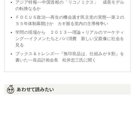
アジア特報−−中国首相の「リコノミクス」 成長モデル
の転換なるか
ＦＯＣＵＳ政治−−再生の機会逃す民主党の実態−−第２の
５５年体制幕開けか カギ握る党内の主導権争い
学問の現場から ２０１３−−理論＋リアルのマーケティ
ング−−イクメンたちとパパ消費 新しい父親像に社会を
見る
ブックス＆トレンズ−−『無印良品は、仕組みが９割』を
書いた−−良品計画会長 松井忠三氏に聞く
あわせて読みたい