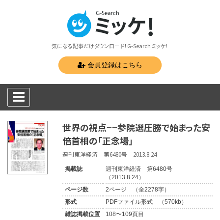
気になる記事だけダウンロード！G-Search ミッケ！
会員登録はこちら
世界の視点−−参院選圧勝で始まった安
倍首相の「正念場」
週刊東洋経済 第6480号 2013.8.24
掲載誌
週刊東洋経済 第6480号
（2013.8.24）
ページ数
2ページ （全2278字）
形式
PDFファイル形式 （570kb）
雑誌掲載位置
108〜109頁目