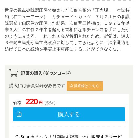
世界の視点参院選圧勝で始まった安倍首相の「正念場」 本誌特
約（在ニューヨーク） リチャード・カッツ ７月２１日の参議
院選挙で自民党が圧勝した結果、安倍晋三首相は、１９７２年以
来３人目の在任２年半を超える首相になるチャンスを手にしたか
のように見える。 ねじれ国会が解消されたため、野党は、過去
３年間自民党が民主党政府に対してしてきたように、法案通過を
妨げて日本の統治を事実上不可能にすることができなくな…
記事の購入（ダウンロード）
購入には会員登録が必要です
会員登録はこちら
220
価格
円
（税込）
購入する
G-Search ミッケ！は雑誌を記事ごとに販売するサービ