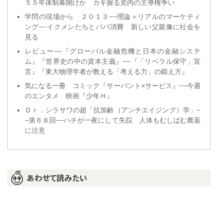
５５年体制幕開けか カギ握る党内の主導権争い
学問の現場から ２０１３−−理論＋リアルのマーケティ
ング−−イクメンたちとパパ消費 新しい父親像に社会を
見る
レビュー−−『グローバル金融危機と日本の金融システ
ム』『世界史の中の資本主義』−−『「リベラル保守」宣
言』『東大物理学者が教える「考える力」の鍛え方』
気になる一冊 コミック『サーバント×サービス』−−今週
のエンタメ 映画『少年Ｈ』
Ｄｒ．シラサワの超「抗加齢（アンチエイジング）学」−
−第６８回−−ハチが一夜にして失踪 人体もむしばむ農薬
に注意
あわせて読みたい