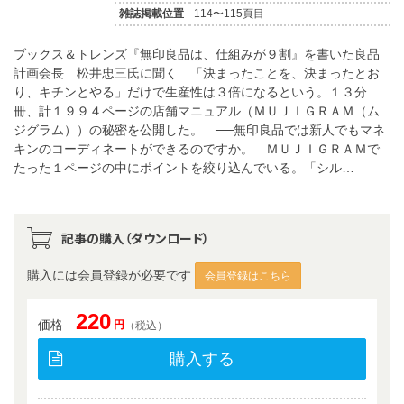
雑誌掲載位置
114〜115頁目
ブックス＆トレンズ『無印良品は、仕組みが９割』を書いた良品
計画会長 松井忠三氏に聞く 「決まったことを、決まったとお
り、キチンとやる」だけで生産性は３倍になるという。１３分
冊、計１９９４ページの店舗マニュアル（ＭＵＪＩＧＲＡＭ（ム
ジグラム））の秘密を公開した。 ──無印良品では新人でもマネ
キンのコーディネートができるのですか。 ＭＵＪＩＧＲＡＭで
たった１ページの中にポイントを絞り込んでいる。「シル…
記事の購入（ダウンロード）
購入には会員登録が必要です
会員登録はこちら
220
価格
円
（税込）
購入する