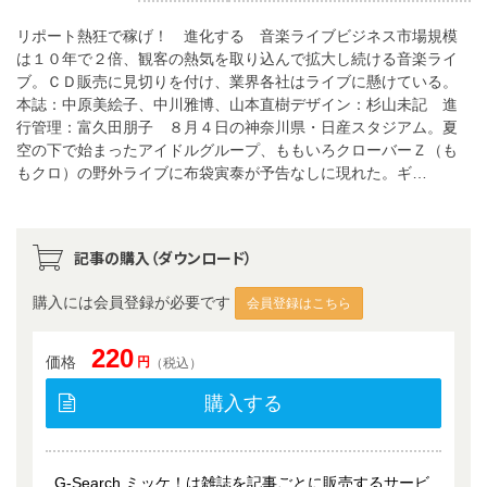
リポート熱狂で稼げ！ 進化する 音楽ライブビジネス市場規模
は１０年で２倍、観客の熱気を取り込んで拡大し続ける音楽ライ
ブ。ＣＤ販売に見切りを付け、業界各社はライブに懸けている。
本誌：中原美絵子、中川雅博、山本直樹デザイン：杉山未記 進
行管理：富久田朋子 ８月４日の神奈川県・日産スタジアム。夏
空の下で始まったアイドルグループ、ももいろクローバーＺ（も
もクロ）の野外ライブに布袋寅泰が予告なしに現れた。ギ…
記事の購入（ダウンロード）
購入には会員登録が必要です
会員登録はこちら
220
価格
円
（税込）
購入する
G-Search ミッケ！は雑誌を記事ごとに販売するサービ