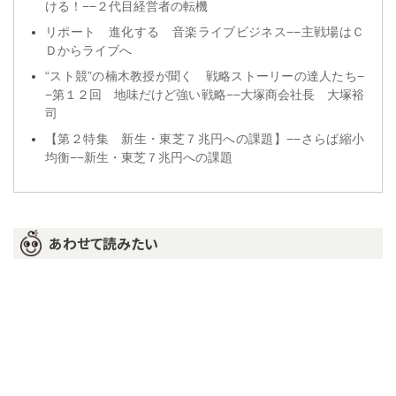
ける！−−２代目経営者の転機
リポート 進化する 音楽ライブビジネス−−主戦場はＣ
Ｄからライブへ
“スト競”の楠木教授が聞く 戦略ストーリーの達人たち−
−第１２回 地味だけど強い戦略−−大塚商会社長 大塚裕
司
【第２特集 新生・東芝７兆円への課題】−−さらば縮小
均衡−−新生・東芝７兆円への課題
あわせて読みたい