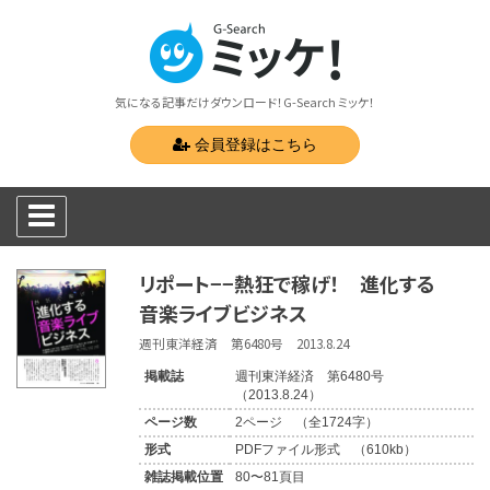
気になる記事だけダウンロード！G-Search ミッケ！
会員登録はこちら
リポート−−熱狂で稼げ！ 進化する
音楽ライブビジネス
週刊東洋経済 第6480号 2013.8.24
掲載誌
週刊東洋経済 第6480号
（2013.8.24）
ページ数
2ページ （全1724字）
形式
PDFファイル形式 （610kb）
雑誌掲載位置
80〜81頁目