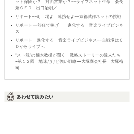
ット保険か？ 対面営業か？−−ライフネット生命 会長
兼ＣＥＯ 出口治明／
リポート−−町工場よ 連携せよ−−京都試作ネットの挑戦
リポート−−熱狂で稼げ！ 進化する 音楽ライブビジネ
ス
リポート 進化する 音楽ライブビジネス−−主戦場はＣ
Ｄからライブへ
“スト競”の楠木教授が聞く 戦略ストーリーの達人たち−
−第１２回 地味だけど強い戦略−−大塚商会社長 大塚裕
司
あわせて読みたい