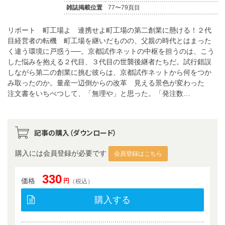
雑誌掲載位置
77〜79頁目
リポート 町工場よ 連携せよ町工場の第二創業に懸ける！２代
目経営者の転機 町工場を継いだものの、父親の時代とはまった
く違う環境に戸惑う──。京都試作ネットの中枢を担うのは、こう
した悩みを抱える２代目、３代目の世襲後継者たちだ。試行錯誤
しながら第二の創業に挑む彼らは、京都試作ネットから何をつか
み取ったのか。量産一辺倒からの改革 見える景色が変わった
注文書をいちべつして、「無理や」と思った。「発注数…
記事の購入（ダウンロード）
購入には会員登録が必要です
会員登録はこちら
330
価格
円
（税込）
購入する