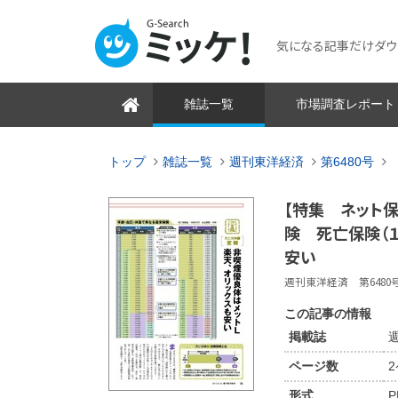
気になる記事だけダウンロ
雑誌一覧
市場調査レポート
トップ
雑誌一覧
週刊東洋経済
第6480号
【特集 ネット保
険 死亡保険（１
安い
週刊東洋経済 第6480号 2
この記事の情報
掲載誌
週
ページ数
形式
P