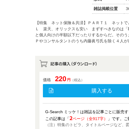
雑誌掲載位置
3
【特集 ネット保険＆共済】ＰＡＲＴ１ ネットで
Ｌ 楽天、オリックスも安い まずすべきなのは「
と個人向けの半額以下だったりするからだ。そのう
Ｐやコンサルタントのうち内藤眞弓氏を除く４人が
記事の購入（ダウンロード）
220
価格
円
（税込）
購入する
G-Search ミッケ！は雑誌を記事ごとに販
2
この記事は「
ページ（全917字）
」です。ご
（注）特集のトビラ、タイトルページなど、