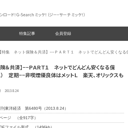
ード！G-Search ミッケ！
（ジー・サーチ ミッケ！）
特集記事
会員登録
【特集 ネット保険＆共済】−−ＰＡＲＴ１ ネットでどんどん安くなる
険＆共済】−−ＰＡＲＴ１ ネットでどんどん安くなる保
） 定期−−非喫煙優良体はメットＬ 楽天、オリックスも
013.8.24
刊東洋経済 第6480号（2013.8.24）
2ページ （全917字）
DFファイル形式 （1496kb）