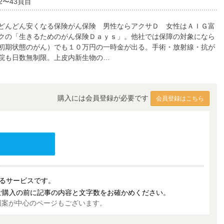
2〜43頁目
どんどん安くなる保険がん保険 男性ならアクサＤ 女性はＡＩＧ富
クの「生きるためのがん保険Ｄａｙｓ」。他社では保障の対象になら
初期状態のがん）でも１０万円の一時金が出る。手術・放射線・抗が
院も日数無制限。上皮内新生物の…
購入には会員登録が必要です
会員登録はこちら
売するサービスです。
ご購入の前に記事の内容と文字数をお確かめください。
図案が中心のページもございます。