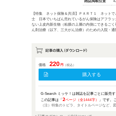
雑誌掲載位置
4
【特集 ネット保険＆共済】ＰＡＲＴ１ ネットで
士 日本でいちばん売れているがん保険はアフラッ
ない上皮内新生物（粘膜の上層の内側にできるごく
ん剤治療（以下、三大がん治療）のための入院・通
記事の購入（ダウンロード）
220
価格
円
（税込）
購入する
G-Search ミッケ！は雑誌を記事ごとに販
2
この記事は「
ページ（全1444字）
」です。
（注）特集のトビラ、タイトルページなど、