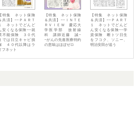
【特集 ネット保険
【特集 ネット保険
【特集 ネット保険
＆共済】−−ＰＡＲＴ
＆共済】−−ＩＮＴＥ
＆共済】−−ＰＡＲＴ
１ ネットでどんど
ＲＶＩＥＷ 慶応大
１ ネットでどんど
ん安くなる保険−−就
学医学部 放射線
ん安くなる保険−−学
業不能保険 ３０代
科 講師近藤 誠−
資保険 断トツ日生
までは日立キャピ損
−がんの先進医療特約
をフコク、ソニー、
保 ４０代以降はラ
の意味はほぼゼロ
明治安田が追う
イフネット