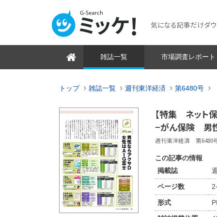
気になる記事だけダウンロ
雑誌一覧
市場調査レポート
トップ
雑誌一覧
週刊東洋経済
第6480号
【特集 ネット保
−がん保険 男
週刊東洋経済 第6480号 2
この記事の情報
掲載誌
週
ページ数
形式
P