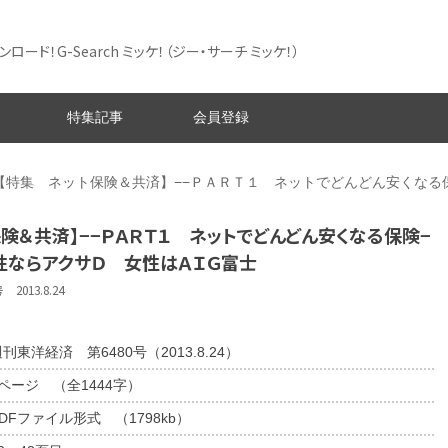
ード！G-Search ミッケ！
（ジー・サーチ ミッケ！）
特集記事
会員登録
【特集 ネット保険＆共済】−−ＰＡＲＴ１ ネットでどんどん安くなる
険＆共済】−−ＰＡＲＴ１ ネットでどんどん安くなる保険−
性ならアクサＤ 女性はＡＩＧ富士
013.8.24
刊東洋経済 第6480号（2013.8.24）
2ページ （全1444字）
DFファイル形式 （1798kb）