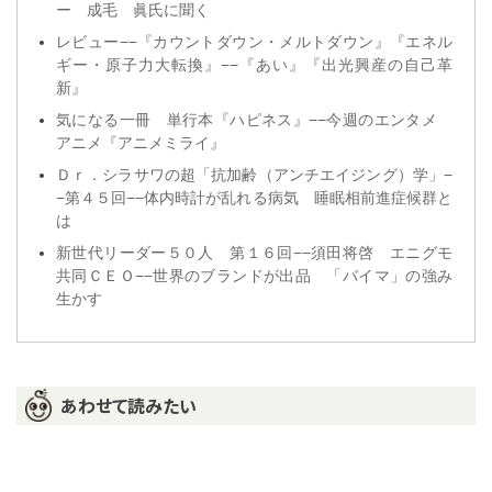
ー 成毛 眞氏に聞く
レビュー−−『カウントダウン・メルトダウン』『エネル
ギー・原子力大転換』−−『あい』『出光興産の自己革
新』
気になる一冊 単行本『ハピネス』−−今週のエンタメ
アニメ『アニメミライ』
Ｄｒ．シラサワの超「抗加齢（アンチエイジング）学」−
−第４５回−−体内時計が乱れる病気 睡眠相前進症候群と
は
新世代リーダー５０人 第１６回−−須田将啓 エニグモ
共同ＣＥＯ−−世界のブランドが出品 「バイマ」の強み
生かす
あわせて読みたい