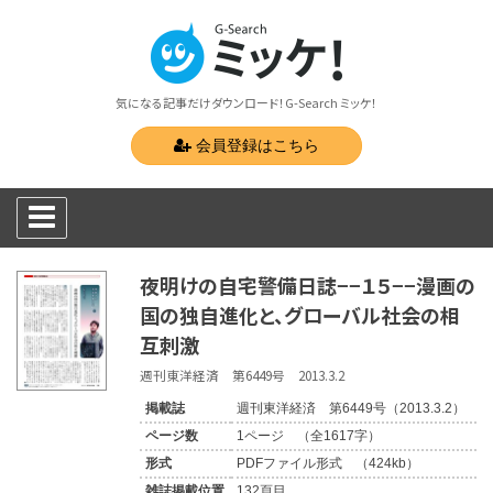
気になる記事だけダウンロード！G-Search ミッケ！
会員登録はこちら
夜明けの自宅警備日誌−−１５−−漫画の
国の独自進化と、グローバル社会の相
互刺激
週刊東洋経済 第6449号 2013.3.2
掲載誌
週刊東洋経済 第6449号（2013.3.2）
ページ数
1ページ （全1617字）
形式
PDFファイル形式 （424kb）
雑誌掲載位置
132頁目