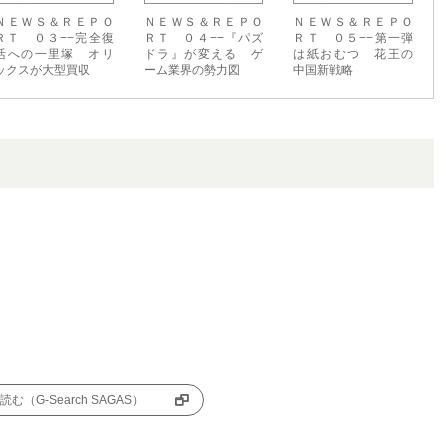
ＮＥＷＳ＆ＲＥＰＯ
ＮＥＷＳ＆ＲＥＰＯ
ＮＥＷＳ＆ＲＥＰＯ
ＲＴ ０３−−完全復
ＲＴ ０４−−『パズ
ＲＴ ０５−−第一弾
活への一里塚 オリ
ドラ』が変える ゲ
は紙おむつ 花王の
ックスが大型買収
ーム業界の勢力図
中国新戦略
む（G-Search SAGAS）