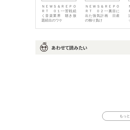
ＮＥＷＳ＆ＲＥＰＯ
ＮＥＷＳ＆ＲＥＰＯ
ＲＴ ０１−−苦戦続
ＲＴ ０２−−裏目に
く音楽業界 聴き放
出た強気計画 日産
題続出のワケ
の独り負け
あわせて読みたい
もっと読