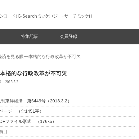
ード！G-Search ミッケ！
（ジー・サーチ ミッケ！）
特集記事
会員登録
経済を見る眼−−本格的な行政改革が不可欠
−本格的な行政改革が不可欠
013.3.2
刊東洋経済 第6449号（2013.3.2）
1ページ （全1451字）
DFファイル形式 （176kb）
9頁目