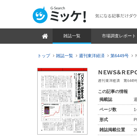
気になる記事だけダウンロ
雑誌一覧
市場調査レポート
トップ
雑誌一覧
週刊東洋経済
第6449号
ＮＥＷＳ＆ＲＥＰ
週刊東洋経済 第6449号 2
この記事の情報
掲載誌
週
ページ数
形式
P
雑誌掲載位置
2