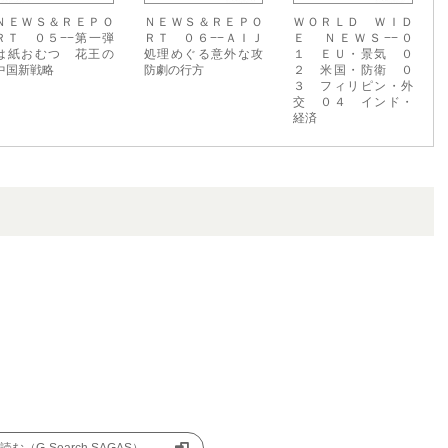
ＮＥＷＳ＆ＲＥＰＯ
ＮＥＷＳ＆ＲＥＰＯ
ＷＯＲＬＤ ＷＩＤ
ＲＴ ０５−−第一弾
ＲＴ ０６−−ＡＩＪ
Ｅ ＮＥＷＳ−−０
は紙おむつ 花王の
処理めぐる意外な攻
１ ＥＵ・景気 ０
中国新戦略
防劇の行方
２ 米国・防衛 ０
３ フィリピン・外
交 ０４ インド・
経済