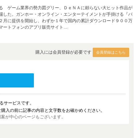
る ゲーム業界の勢力図グリー、ＤｅＮＡに頼らない大ヒット作品が
場した。ガンホー・オンライン・エンターテイメントが手掛ける『パ
２月に提供を開始し、わずか１年で国内の累計ダウンロード９００万
マートフォンのアプリ販売サイト…
購入には会員登録が必要です
会員登録はこちら
売するサービスです。
ご購入の前に記事の内容と文字数をお確かめください。
図案が中心のページもございます。