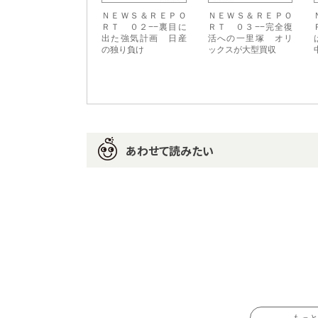
ＮＥＷＳ＆ＲＥＰＯ
ＮＥＷＳ＆ＲＥＰＯ
ＲＴ ０２−−裏目に
ＲＴ ０３−−完全復
出た強気計画 日産
活への一里塚 オリ
の独り負け
ックスが大型買収
あわせて読みたい