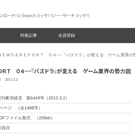
ード！G-Search ミッケ！
（ジー・サーチ ミッケ！）
特集記事
会員登録
ＮＥＷＳ＆ＲＥＰＯＲＴ ０４−−『パズドラ』が変える ゲーム業界の
ＯＲＴ ０４−−『パズドラ』が変える ゲーム業界の勢力図
013.3.2
刊東洋経済 第6449号（2013.3.2）
1ページ （全1488字）
DFファイル形式 （206kb）
0頁目