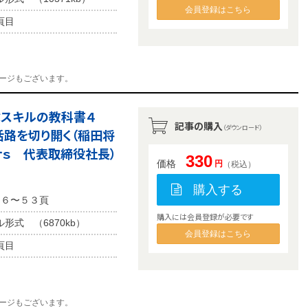
会員登録はこちら
頁目
ージもございます。
学ぶスキルの教科書４
記事の購入
（ダウンロード）
活路を切り開く（稲田将
ｅｒｓ 代表取締役社長）
330
価格
円
（税込）
購入する
４６〜５３頁
購入には会員登録が必要です
ル形式 （6870kb）
会員登録はこちら
頁目
ージもございます。