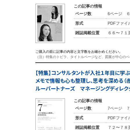
この記事の情報
ページ数
6ページ 
形式
PDFファイ
雑誌掲載位置
６６〜７１
ご購入の前に記事の内容と文字数をお確かめください。
（注）特集のトビラ、タイトルページなど、図案が中心のペ
【特集】コンサルタントが入社１年目に
メモで情報も心も整理し、思考を深める（
ルーパートナーズ マネージングディレク
この記事の情報
ページ数
7ページ 
形式
PDFファイ
雑誌掲載位置
７２〜７８