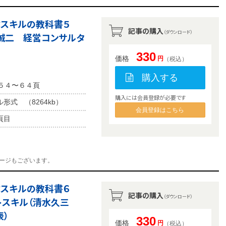
学ぶスキルの教科書５
記事の購入
（ダウンロード）
誠二 経営コンサルタ
330
価格
円
（税込）
購入する
 ５４〜６４頁
購入には会員登録が必要です
ル形式 （8264kb）
会員登録はこちら
頁目
ージもございます。
学ぶスキルの教科書６
記事の購入
（ダウンロード）
トスキル（清水久三
表）
330
価格
円
（税込）