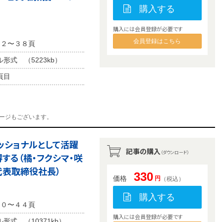
購入する
購入には会員登録が必要です
会員登録はこちら
３２〜３８頁
ル形式 （5223kb）
頁目
ージもございます。
ェッショナルとして活躍
記事の購入
（ダウンロード）
する（橘・フクシマ・咲
 代表取締役社長）
330
価格
円
（税込）
購入する
４０〜４４頁
購入には会員登録が必要です
形式 （10371kb）