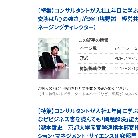
【特集】コンサルタントが入社１年目に
交渉は「心の強さ」が９割（塩野誠 経営
ネージングディレクター）
この記事の情報
ページ数
7ページ 
形式
PDFファイ
雑誌掲載位置
２４〜３０
ご購入の前に記事の内容と文字数をお確かめください。
（注）特集のトビラ、タイトルページなど、図案が中心のペ
【特集】コンサルタントが入社１年目に
なぜビジネス書を読んでも「問題解決」能
（瀧本哲史 京都大学産官学連携本部寄
ション・マネジメント・サイエンス研究部