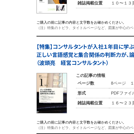
雑誌掲載位置
１０〜１３
ご購入の前に記事の内容と文字数をお確かめください。
（注）特集のトビラ、タイトルページなど、図案が中心のペ
【特集】コンサルタントが入社１年目に
正しい言語感覚と集合関係の判断力が、
（波頭亮 経営コンサルタント）
この記事の情報
ページ数
8ページ 
形式
PDFファイル
雑誌掲載位置
１６〜２３
ご購入の前に記事の内容と文字数をお確かめください。
（注）特集のトビラ、タイトルページなど、図案が中心のペ