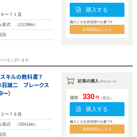
購入する
６６〜７１頁
購入には会員登録が必要です
ル形式 （2128kb）
会員登録はこちら
頁目
ージもございます。
学ぶスキルの教科書７
記事の購入
（ダウンロード）
赤羽雄二 ブレークス
ター）
330
価格
円
（税込）
購入する
７２〜７８頁
購入には会員登録が必要です
ル形式 （2041kb）
会員登録はこちら
頁目