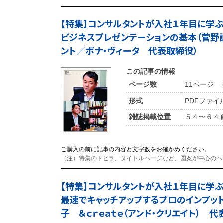
【特集】コンサルタントが入社１年目に
ビジネスプレゼンテーションの基本（菅野
ント／ボナ・ヴィータ 代表取締役）
この記事の情報
ページ数
11ページ
形式
PDFファイ
雑誌掲載位置
５４〜６４
ご購入の前に記事の内容と文字数をお確かめください。
（注）特集のトビラ、タイトルページなど、図案が中心のペ
【特集】コンサルタントが入社１年目に
最速でキャッチアップするプロのインプッ
子 ＆ｃｒｅａｔｅ（アンド・クリエイト） 代