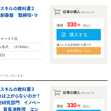
学ぶスキルの教科書２
記事の購入
（ダウンロード）
共創基盤 取締役・マ
330
価格
円
（税込）
購入する
２４〜３０頁
購入には会員登録が必要です
ル形式 （6784kb）
会員登録はこちら
頁目
ージもございます。
学ぶスキルの教科書３
記事の購入
（ダウンロード）
力は上がらないのか？
附研究部門 イノベー
330
価格
円
（税込）
門 客員准教授 エン