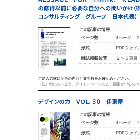
の修得以前に必要な自分への問いかけ（
コンサルティング グループ 日本代表）
この記事の情報
ページ数
4ページ 
形式
PDFファイ
雑誌掲載位置
２〜５頁目
ご購入の前に記事の内容と文字数をお確かめください。
（注）特集のトビラ、タイトルページなど、図案が中心のペ
デザインの力 ＶＯＬ．３０ 伊東屋
この記事の情報
ページ数
4ページ 
形式
PDFファイ