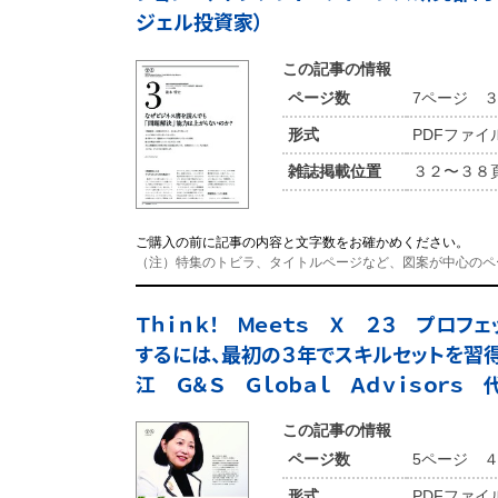
ジェル投資家）
この記事の情報
ページ数
7ページ 
形式
PDFファイ
雑誌掲載位置
３２〜３８
ご購入の前に記事の内容と文字数をお確かめください。
（注）特集のトビラ、タイトルページなど、図案が中心のペ
Ｔｈｉｎｋ！ Ｍｅｅｔｓ Ｘ ２３ プロフ
するには、最初の３年でスキルセットを習得
江 Ｇ＆Ｓ Ｇｌｏｂａｌ Ａｄｖｉｓｏｒｓ
この記事の情報
ページ数
5ページ 
形式
PDFファイル