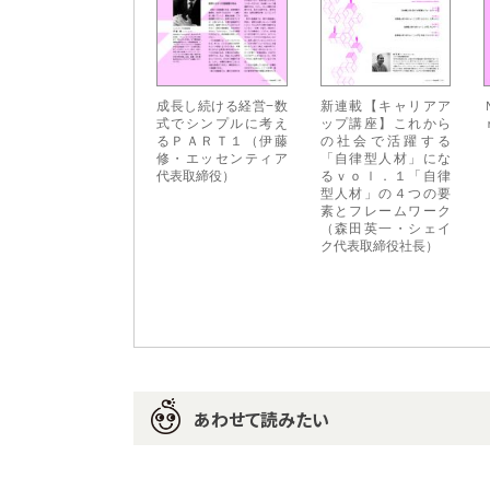
成長し続ける経営−数
新連載【キャリアア
式でシンプルに考え
ップ講座】これから
るＰＡＲＴ１（伊藤
の社会で活躍する
修・エッセンティア
「自律型人材」にな
代表取締役）
るｖｏｌ．１「自律
型人材」の４つの要
素とフレームワーク
（森田英一・シェイ
ク代表取締役社長）
あわせて読みたい