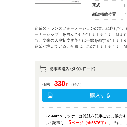
形式
P
雑誌掲載位置
企業のトランスフォーメーションの実現に向けて、
ーナーシップ」を両立させた“Ｔａｌｅｎｔ Ｍａ
も、従来の人事制度改革とは一線を画する“Ｔａｌ
企業が増えている。今回は、この“Ｔａｌｅｎｔ Ｍ
記事の購入（ダウンロード）
330
価格
円
（税込）
購入する
G-Search ミッケ！は雑誌を記事ごとに販
5
この記事は「
ページ（全5376字）
」です。