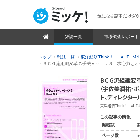
気になる記事だけダウンロ
雑誌一覧
市場調査レポート
トップ
雑誌一覧
東洋経済Think！
AUTUMN 
ＢＣＧ流組織変革の手法ｖｏｌ．３ 求心力とオ
ＢＣＧ流組織変
（宇佐美潤祐・
ト、ディレクター
東洋経済Think！ AUTUMN 
この記事の情報
掲載誌
東
ページ数