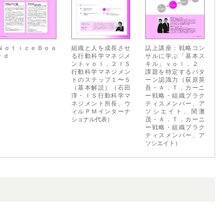
ＮｏｔｉｃｅＢｏａ
組織と人を成長させ
誌上講座：戦略コン
ｒｄ
る行動科学マネジメ
サルに学ぶ「基本ス
ントｖｏｌ．２ＩＳ
キル」ｖｏｌ．２
行動科学マネジメン
課題を特定するパタ
トのステップ１〜５
ーン認識力（荻原英
（基本解説）（石田
吾・Ａ．Ｔ．カーニ
淳・ＩＳ行動科学マ
ー戦略・組織プラク
ネジメント所長、ウ
ティスメンバー、ア
ィルＰＭインターナ
ソシエイト、関灘
ショナル代表）
茂・Ａ．Ｔ．カーニ
ー戦略・組織プラク
ティスメンバー、ア
ソシエイト）